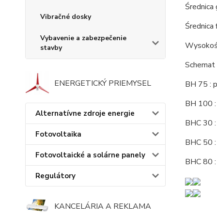
Średnica
Vibračné dosky
Średnica 
Vybavenie a zabezpečenie
Wysokość
stavby
Schemat 
ENERGETICKÝ PRIEMYSEL
BH 75 : 
BH 100 :
Alternatívne zdroje energie
BHC 30 :
Fotovoltaika
BHC 50 :
Fotovoltaické a solárne panely
BHC 80 :
Regulátory
KANCELÁRIA A REKLAMA