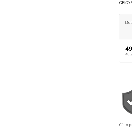
GEKO.Ś
Dos
49
40,
Číslo p