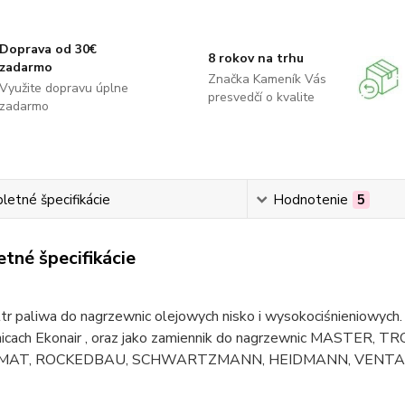
Doprava od 30€
8 rokov na trhu
zadarmo
Značka Kameník Vás
Využite dopravu úplne
presvedčí o kvalite
zadarmo
etné špecifikácie
Hodnotenie
5
tné špecifikácie
iltr paliwa do nagrzewnic olejowych nisko i wysokociśnieniowych
icach Ekonair , oraz jako zamiennik do nagrzewnic MASTE
AT, ROCKEDBAU, SCHWARTZMANN, HEIDMANN, VENTA, 