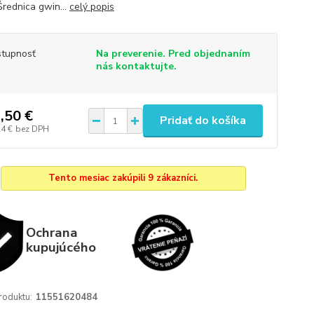
rednica gwin...
celý popis
tupnosť
Na preverenie. Pred objednaním
nás kontaktujte.
,50 €
Pridať do košíka
24 €
bez DPH
Tento mesiac zakúpili 9 zákazníci.
Ochrana
kupujúcého
roduktu:
11551620484