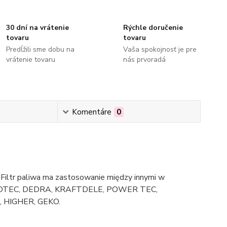
30 dní na vrátenie
Rýchle doručenie
tovaru
tovaru
Predĺžili sme dobu na
Vaša spokojnosť je pre
vrátenie tovaru
nás prvoradá
Komentáre
0
. Filtr paliwa ma zastosowanie między innymi w
R, TROTEC, DEDRA, KRAFTDELE, POWER TEC,
HIGHER, GEKO.