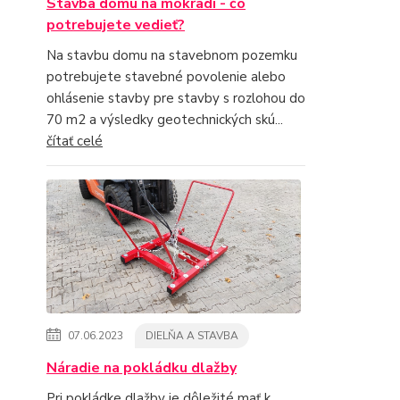
Stavba domu na mokradi - čo
potrebujete vedieť?
Na stavbu domu na stavebnom pozemku
potrebujete stavebné povolenie alebo
ohlásenie stavby pre stavby s rozlohou do
70 m2 a výsledky geotechnických skú...
čítať celé
07.06.2023
DIELŇA A STAVBA
Náradie na pokládku dlažby
Pri pokládke dlažby je dôležité mať k