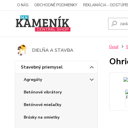
O NÁS
OBCHODNÉ PODMIENKY
REKLAMÁCIA - ODSTÚPE
Úvod
S
DIELŇA A STAVBA
Ohri
Stavebný priemysel
Agregáty
Betónové vibrátory
Betónové miešačky
Brúsky na omietky