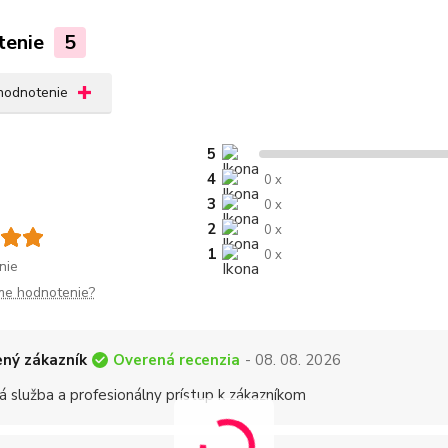
tenie
5
 hodnotenie
5
4
0 x
3
0 x
2
0 x
1
0 x
nie
me hodnotenie?
Overená recenzia
ný zákazník
- 08. 08. 2026
á služba a profesionálny prístup k zákazníkom