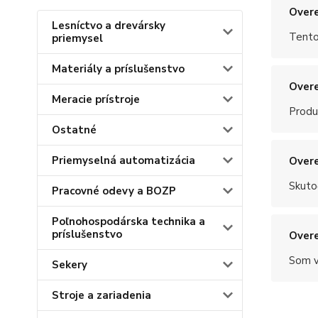
Overe
Lesníctvo a drevársky
Tento
priemysel
Materiály a príslušenstvo
Overe
Meracie prístroje
Produ
Ostatné
Priemyselná automatizácia
Overe
Skuto
Pracovné odevy a BOZP
Poľnohospodárska technika a
príslušenstvo
Overe
Som v
Sekery
Stroje a zariadenia