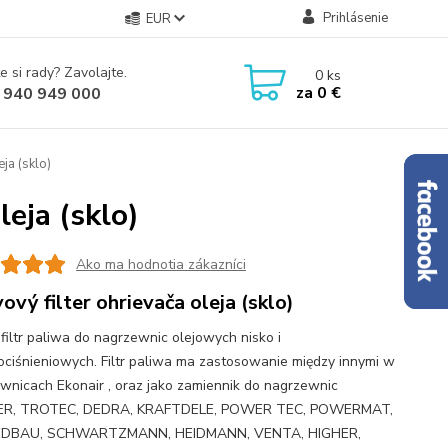
Prihlásenie
EUR
e si rady? Zavolajte.
0
ks
za
0 €
 940 949 000
eja (sklo)
leja (sklo)
Ako ma hodnotia zákazníci
vový filter ohrievača oleja (sklo)
 filtr paliwa do nagrzewnic olejowych nisko i
ciśnieniowych. Filtr paliwa ma zastosowanie między innymi w
wnicach Ekonair , oraz jako zamiennik do nagrzewnic
R, TROTEC, DEDRA, KRAFTDELE, POWER TEC, POWERMAT,
DBAU, SCHWARTZMANN, HEIDMANN, VENTA, HIGHER,