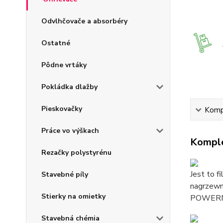
Odvlhčovače a absorbéry
Ostatné
Pôdne vrtáky
Pokládka dlažby
Pieskovačky
Kompl
Práce vo výškach
Komple
Rezačky polystyrénu
Jest to f
Stavebné píly
nagrzewn
Stierky na omietky
POWERM
Stavebná chémia