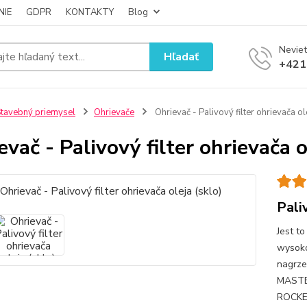
NIE
GDPR
KONTAKTY
Blog
Neviet
Hľadať
+421
tavebný priemysel
Ohrievače
Ohrievač - Palivový filter ohrievača ol
evač - Palivový filter ohrievača o
Pali
Jest to
wysoko
nagrze
MASTE
ROCKE