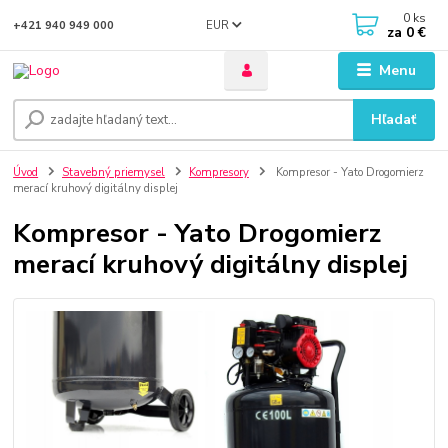
0
ks
EUR
+421 940 949 000
za
0 €
Menu
Hľadať
Úvod
Stavebný priemysel
Kompresory
Kompresor - Yato Drogomierz
merací kruhový digitálny displej
Kompresor - Yato Drogomierz
merací kruhový digitálny displej