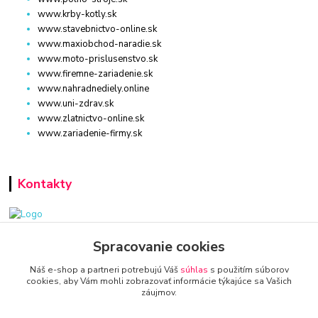
www.krby-kotly.sk
www.stavebnictvo-online.sk
www.maxiobchod-naradie.sk
www.moto-prislusenstvo.sk
www.firemne-zariadenie.sk
www.nahradnediely.online
www.uni-zdrav.sk
www.zlatnictvo-online.sk
www.zariadenie-firmy.sk
Kontakty
www.zariadenie-firmy.sk
Spracovanie cookies
Náš e-shop a partneri potrebujú Váš
súhlas
s použitím súborov
+421 940 949 000
cookies, aby Vám mohli zobrazovať informácie týkajúce sa Vašich
záujmov.
info@kamenik.sk