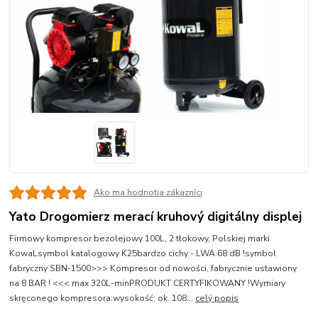
Ako ma hodnotia zákazníci
Yato Drogomierz merací kruhový digitálny displej
Firmowy kompresor bezolejowy 100L, 2 tłokowy, Polskiej marki
KowaLsymbol katalogowy K25bardzo cichy - LWA 68 dB !symbol
fabryczny SBN-1500>>> Kompresor od nowości, fabrycznie ustawiony
na 8 BAR ! <<< max 320L-minPRODUKT CERTYFIKOWANY !Wymiary
skręconego kompresora:wysokość: ok. 108...
celý popis