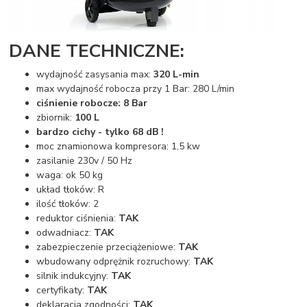
DANE TECHNICZNE:
wydajność zasysania max:
320 L-min
max wydajność robocza przy 1 Bar: 280 L/min
ciśnienie robocze: 8 Bar
zbiornik:
100 L
bardzo cichy - tylko 68 dB !
moc znamionowa kompresora: 1,5 kw
zasilanie 230v / 50 Hz
waga: ok 50 kg
układ tłoków: R
ilość tłoków: 2
reduktor ciśnienia:
TAK
odwadniacz:
TAK
zabezpieczenie przeciążeniowe:
TAK
wbudowany odprężnik rozruchowy:
TAK
silnik indukcyjny:
TAK
certyfikaty:
TAK
deklaracja zgodności:
TAK