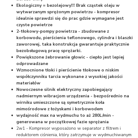
Ekologiczny = bezolejowy!!! Brak cząstek oleju w
wytwarzanym sprężonym powietrzu - kompresor
idealnie sprawdzi się do prac gdzie wymagane jest
czyste powietrze
2-tłokowy-pompy powietrza - zbudowane z
korbowodu, pierścienia teflonowego, cylindra i blaszki
zaworowej, taka konstrukcja gwarantuje praktycznie
bezobsługową pracę sprężarki.
Powiększone żebrowanie głowic - ciepło jest lepiej
odprowadzane
Wzmocnione tłoki i pierścienie tłokowe o niskim
współczynniku tarcia wykonane z wysokiej jakości
materiałów
Nowoczesne silnik elektryczny zapobiegający
nadmiernym wibracjom urządzenia - bezpośrednio na
wirniku umieszczone są symetrycznie koła
mimośrodowe z łożyskami i korbowodem
wydajność max na wydmuchu to aż 280L/min -
generowana w początkowej fazie sprężania
2w1 - Kompresor wyposażono w separator z filtrem i
reduktorem ciśnienia, który zatrzymuje w wydmuchiwanym