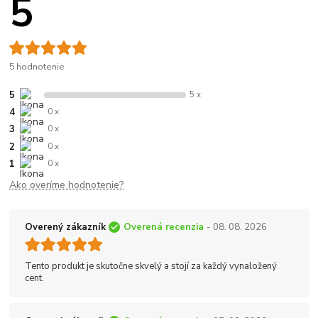
5
5 hodnotenie
5
5 x
4
0 x
3
0 x
2
0 x
1
0 x
Ako overíme hodnotenie?
Overený zákazník
Overená recenzia
- 08. 08. 2026
Tento produkt je skutočne skvelý a stojí za každý vynaložený
cent.