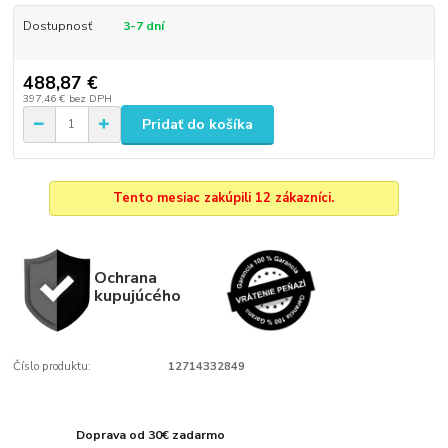
Dostupnosť
3-7 dní
488,87 €
397,46 €
bez DPH
Pridať do košíka
Tento mesiac zakúpili 12 zákazníci.
Ochrana
kupujúcého
Číslo produktu:
12714332849
Doprava od 30€ zadarmo