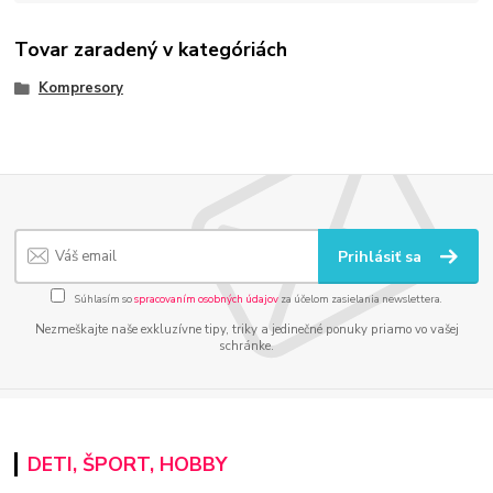
Tovar zaradený v kategóriách
Kompresory
Prihlásiť sa
Súhlasím so
spracovaním osobných údajov
za účelom zasielania newslettera.
Nezmeškajte naše exkluzívne tipy, triky a jedinečné ponuky priamo vo vašej
schránke.
DETI, ŠPORT, HOBBY