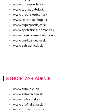
www.topvypredaj.sk
www.top-nabytok.sk
www.proti-skodcom.sk
www.retromaxishop.sk
www.superpredajca.sk
www.spotrebice-domace.sk
www.osvetlenie-svietidla.eu
www.uni-kozmetika.sk
www.zahradnicek.sk
STROJE, ZARIADENIE
www.auto-diel.sk
www.auto-techna.sk
www.moto-diel.sk
www.profi-dielna.sk
www.polno-stroje.sk