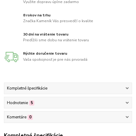
Využite dopravu úplne zadarmo
8 rokov na trhu
Značka Kameník Vás presvedčí o kvalite
30 dní na vrátenie tovaru
Predĺžili sme dobu na vrátenie tovaru
Rýchle doručenie tovaru
Vaša spokojnosť je pre nás prvoradá
Kompletné špecifikácie
Hodnotenie
5
Komentáre
0
Kompletné špecifikácie