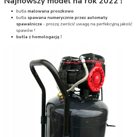
Najnowszy model na rok 2022 !
butla
malowana proszkowo
butla
spawana numerycznie przez automaty
spawalnicze
- proszę zwrócić uwagę na perfekcyjną jakość
spawów !
butla z homologacją !