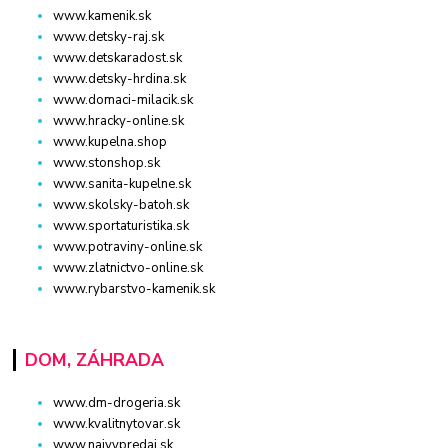
www.kamenik.sk
www.detsky-raj.sk
www.detskaradost.sk
www.detsky-hrdina.sk
www.domaci-milacik.sk
www.hracky-online.sk
www.kupelna.shop
www.stonshop.sk
www.sanita-kupelne.sk
www.skolsky-batoh.sk
www.sportaturistika.sk
www.potraviny-online.sk
www.zlatnictvo-online.sk
www.rybarstvo-kamenik.sk
DOM, ZÁHRADA
www.dm-drogeria.sk
www.kvalitnytovar.sk
www.najvypredaj.sk