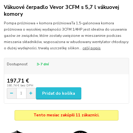
Vákuové čerpadlo Vevor 3CFM s 5,7 l vákuovej
komory
Pompa próżniowa + komora próżniowaTa 1,5-galonowa komora
próżniowa o wysokiej wydajności 3CFM 1/4HP jest idealna do usuwania
gazów ze związków, które zostały uwięzione w mieszaninie podczas
mieszania składników, wyposażona w wbudowany wentylator chłodzący
o dużej wydajności, trwałą uszczelkę silikon...
celý popis
Dostupnosť
3-7 dní
197,71 €
160,74 €
bez DPH
Pridať do košíka
Tento mesiac zakúpili 11 zákazníci.