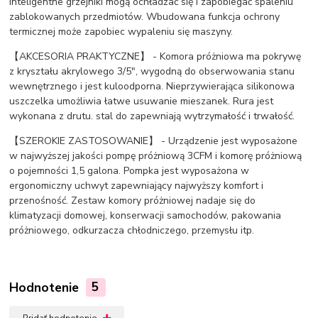
Inteligentne grzejniki mogą ochładzać się i zapobiegać spaleniu
zablokowanych przedmiotów. Wbudowana funkcja ochrony
termicznej może zapobiec wypaleniu się maszyny.
【AKCESORIA PRAKTYCZNE】 - Komora próżniowa ma pokrywę
z kryształu akrylowego 3/5", wygodną do obserwowania stanu
wewnętrznego i jest kuloodporna. Nieprzywierająca silikonowa
uszczelka umożliwia łatwe usuwanie mieszanek. Rura jest
wykonana z drutu. stal do zapewniają wytrzymałość i trwałość.
【SZEROKIE ZASTOSOWANIE】 - Urządzenie jest wyposażone
w najwyższej jakości pompę próżniową 3CFM i komorę próżniową
o pojemności 1,5 galona. Pompka jest wyposażona w
ergonomiczny uchwyt zapewniający najwyższy komfort i
przenośność. Zestaw komory próżniowej nadaje się do
klimatyzacji domowej, konserwacji samochodów, pakowania
próżniowego, odkurzacza chłodniczego, przemysłu itp.
Hodnotenie
5
Pridať hodnotenie