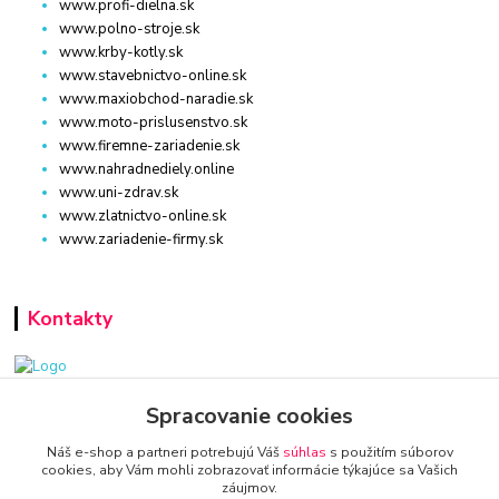
www.profi-dielna.sk
www.polno-stroje.sk
www.krby-kotly.sk
www.stavebnictvo-online.sk
www.maxiobchod-naradie.sk
www.moto-prislusenstvo.sk
www.firemne-zariadenie.sk
www.nahradnediely.online
www.uni-zdrav.sk
www.zlatnictvo-online.sk
www.zariadenie-firmy.sk
Kontakty
www.zariadenie-firmy.sk
Spracovanie cookies
Náš e-shop a partneri potrebujú Váš
súhlas
s použitím súborov
+421 940 949 000
cookies, aby Vám mohli zobrazovať informácie týkajúce sa Vašich
záujmov.