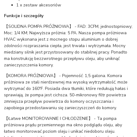
1 x zestaw akcesoriów
Funkcje i szczegóły
【SOLIDNA POMPA PRÓŻNIOWA】 - FAD: 3CFM, jednostopniowy;
Moc: 1/4 KM; Najwyższa próżnia: 5 PA. Nasza pompa próżniowa
HVAC wykonana jest z mocnego stopu aluminium o dobrej
zdolności rozpraszania ciepła, jest trwała i wytrzymała. Mocny
miedziany silnik jest przystosowany do stabilnej pracy. Ponadto
ma konstrukcję bezzwrotnego przepływu oleju, aby uniknąć
zanieczyszczenia komory.
【KOMORA PRÓŻNIOWA】 - Pojemność: 1,5 galona. Komora
próżniowa ze stali nierdzewnej ma wysoką wytrzymałość, może
wytrzymać do 160ºF. Posiada dwa tłumiki, które redukują hałas i
sprawiają, że pompa jest cichsza. 50-mikronowy filtr powietrza
zmniejsza przepływ powietrza do komory oczyszczania i
zapobiega przedostawaniu się zanieczyszczeń do komory.
【Łatwe MONITOROWANIE I CHŁODZENIE】 - Ta pompa
próżniowa prądu przemiennego ma okno podglądu oleju, aby
łatwo monitorować poziom oleju i unikać niedoboru oleju.