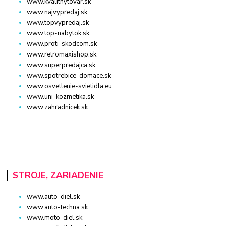
www.kvalitnytovar.sk
www.najvypredaj.sk
www.topvypredaj.sk
www.top-nabytok.sk
www.proti-skodcom.sk
www.retromaxishop.sk
www.superpredajca.sk
www.spotrebice-domace.sk
www.osvetlenie-svietidla.eu
www.uni-kozmetika.sk
www.zahradnicek.sk
STROJE, ZARIADENIE
www.auto-diel.sk
www.auto-techna.sk
www.moto-diel.sk