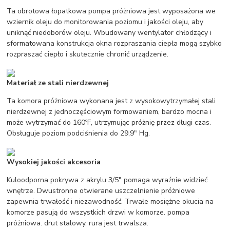
Ta obrotowa łopatkowa pompa próżniowa jest wyposażona we
wziernik oleju do monitorowania poziomu i jakości oleju, aby
uniknąć niedoborów oleju. Wbudowany wentylator chłodzący i
sformatowana konstrukcja okna rozpraszania ciepła mogą szybko
rozpraszać ciepło i skutecznie chronić urządzenie.
Materiał ze stali nierdzewnej
Ta komora próżniowa wykonana jest z wysokowytrzymałej stali
nierdzewnej z jednoczęściowym formowaniem, bardzo mocna i
może wytrzymać do 160ºF, utrzymując próżnię przez długi czas.
Obsługuje poziom podciśnienia do 29,9" Hg.
Wysokiej jakości akcesoria
Kuloodporna pokrywa z akrylu 3/5" pomaga wyraźnie widzieć
wnętrze. Dwustronne otwierane uszczelnienie próżniowe
zapewnia trwałość i niezawodność. Trwałe mosiężne okucia na
komorze pasują do wszystkich drzwi w komorze. pompa
próżniowa. drut stalowy, rura jest trwalsza.