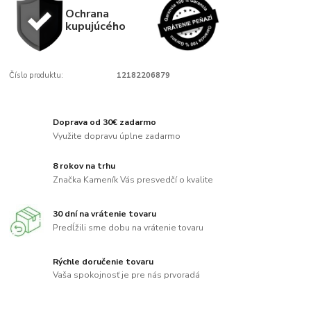
Ochrana
kupujúcého
Číslo produktu:
12182206879
Doprava od 30€ zadarmo
Využite dopravu úplne zadarmo
8 rokov na trhu
Značka Kameník Vás presvedčí o kvalite
30 dní na vrátenie tovaru
Predĺžili sme dobu na vrátenie tovaru
Rýchle doručenie tovaru
Vaša spokojnosť je pre nás prvoradá