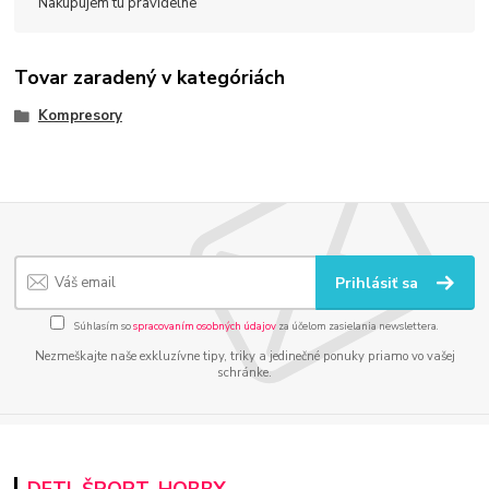
Nakupujem tu pravidelne
Tovar zaradený v kategóriách
Kompresory
Prihlásiť sa
Súhlasím so
spracovaním osobných údajov
za účelom zasielania newslettera.
Nezmeškajte naše exkluzívne tipy, triky a jedinečné ponuky priamo vo vašej
schránke.