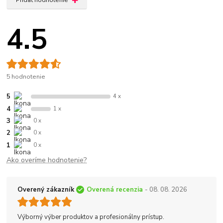
4.5
5 hodnotenie
5
4 x
4
1 x
3
0 x
2
0 x
1
0 x
Ako overíme hodnotenie?
Overený zákazník
Overená recenzia
- 08. 08. 2026
Výborný výber produktov a profesionálny prístup.