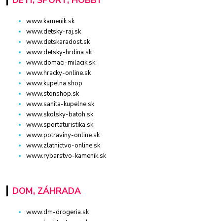
DETI, ŠPORT, HOBBY
www.kamenik.sk
www.detsky-raj.sk
www.detskaradost.sk
www.detsky-hrdina.sk
www.domaci-milacik.sk
www.hracky-online.sk
www.kupelna.shop
www.stonshop.sk
www.sanita-kupelne.sk
www.skolsky-batoh.sk
www.sportaturistika.sk
www.potraviny-online.sk
www.zlatnictvo-online.sk
www.rybarstvo-kamenik.sk
DOM, ZÁHRADA
www.dm-drogeria.sk