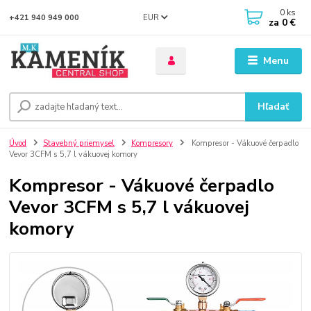
0
ks
EUR
+421 940 949 000
za
0 €
Menu
Hľadať
Úvod
Stavebný priemysel
Kompresory
Kompresor - Vákuové čerpadlo
Vevor 3CFM s 5,7 l vákuovej komory
Kompresor - Vákuové čerpadlo
Vevor 3CFM s 5,7 l vákuovej
komory