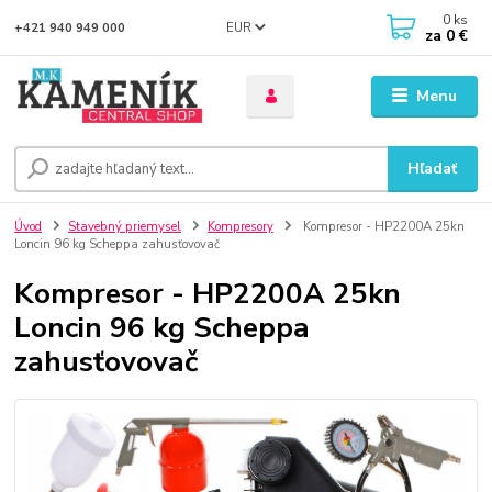
0
ks
EUR
+421 940 949 000
za
0 €
Menu
Hľadať
Úvod
Stavebný priemysel
Kompresory
Kompresor - HP2200A 25kn
Loncin 96 kg Scheppa zahusťovovač
Kompresor - HP2200A 25kn
Loncin 96 kg Scheppa
zahusťovovač