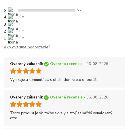
5
5 x
4
0 x
3
0 x
2
0 x
1
0 x
Ako overíme hodnotenie?
Overený zákazník
Overená recenzia
- 06. 08. 2026
Vynikajúca komunikácia s obchodom vrelo odporúčam.
Overený zákazník
Overená recenzia
- 05. 08. 2026
Tento produkt je skutočne skvelý a stojí za každý vynaložený
cent.