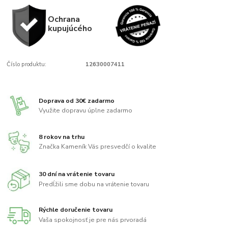
Ochrana
kupujúcého
Číslo produktu:
12630007411
Doprava od 30€ zadarmo
Využite dopravu úplne zadarmo
8 rokov na trhu
Značka Kameník Vás presvedčí o kvalite
30 dní na vrátenie tovaru
Predĺžili sme dobu na vrátenie tovaru
Rýchle doručenie tovaru
Vaša spokojnosť je pre nás prvoradá