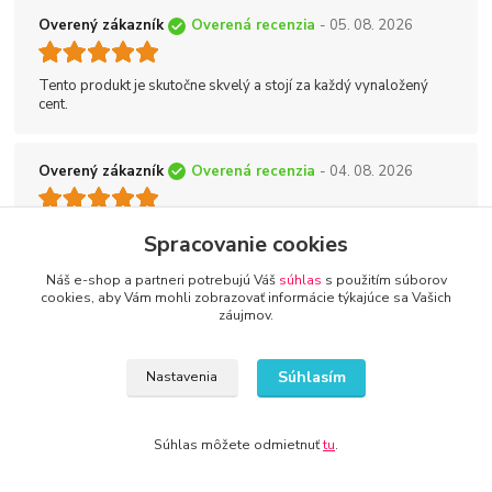
Overený zákazník
Overená recenzia
- 05. 08. 2026
Tento produkt je skutočne skvelý a stojí za každý vynaložený
cent.
Overený zákazník
Overená recenzia
- 04. 08. 2026
Vynikajúci produkt! Odporúčam
Spracovanie cookies
Náš e-shop a partneri potrebujú Váš
súhlas
s použitím súborov
Overený zákazník
Overená recenzia
- 04. 08. 2026
cookies, aby Vám mohli zobrazovať informácie týkajúce sa Vašich
záujmov.
Tento obchod je jednoznačne moja prvá voľba pri nákupe
Súhlasím
online.
Nastavenia
Súhlas môžete odmietnuť
tu
.
Tovar zaradený v kategóriách
Kompresory