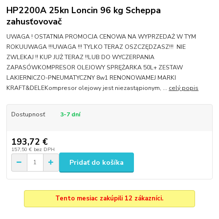
HP2200A 25kn Loncin 96 kg Scheppa
zahusťovovač
UWAGA ! OSTATNIA PROMOCJA CENOWA NA WYPRZEDAŻ W TYM
ROKUUWAGA !!!UWAGA !!! TYLKO TERAZ OSZCZĘDZASZ!!! NIE
ZWLEKAJ !! KUP JUŻ TERAZ !!LUB DO WYCZERPANIA
ZAPASÓWKOMPRESOR OLEJOWY SPRĘŻARKA 50L+ ZESTAW
LAKIERNICZO-PNEUMATYCZNY 8w1 RENONOWAMEJ MARKI
KRAFT&DELEKompresor olejowy jest niezastąpionym, ...
celý popis
Dostupnosť
3-7 dní
193,72 €
157,50 €
bez DPH
Pridať do košíka
Tento mesiac zakúpili 12 zákazníci.