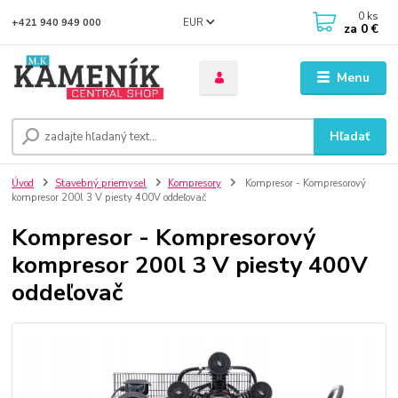
0
ks
EUR
+421 940 949 000
za
0 €
Menu
Hľadať
Úvod
Stavebný priemysel
Kompresory
Kompresor - Kompresorový
kompresor 200l 3 V piesty 400V oddeľovač
Kompresor - Kompresorový
kompresor 200l 3 V piesty 400V
oddeľovač