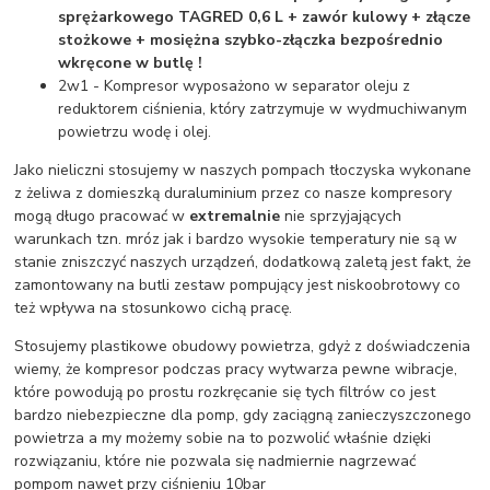
sprężarkowego TAGRED 0,6 L + zawór kulowy + złącze
stożkowe + mosiężna szybko-złączka bezpośrednio
wkręcone w butlę !
2w1 - Kompresor wyposażono w separator oleju z
reduktorem ciśnienia, który zatrzymuje w wydmuchiwanym
powietrzu wodę i olej.
Jako nieliczni stosujemy w naszych pompach tłoczyska wykonane
z żeliwa z domieszką duraluminium przez co nasze kompresory
mogą długo pracować w
extremalnie
nie sprzyjających
warunkach tzn. mróz jak i bardzo wysokie temperatury nie są w
stanie zniszczyć naszych urządzeń, dodatkową zaletą jest fakt, że
zamontowany na butli zestaw pompujący jest niskoobrotowy co
też wpływa na stosunkowo cichą pracę.
Stosujemy plastikowe obudowy powietrza, gdyż z doświadczenia
wiemy, że kompresor podczas pracy wytwarza pewne wibracje,
które powodują po prostu rozkręcanie się tych filtrów co jest
bardzo niebezpieczne dla pomp, gdy zaciągną zanieczyszczonego
powietrza a my możemy sobie na to pozwolić właśnie dzięki
rozwiązaniu, które nie pozwala się nadmiernie nagrzewać
pompom nawet przy ciśnieniu 10bar