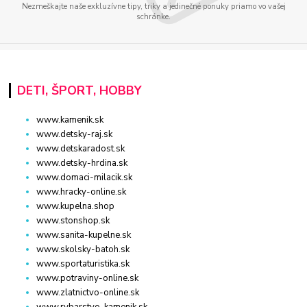
Nezmeškajte naše exkluzívne tipy, triky a jedinečné ponuky priamo vo vašej
schránke.
DETI, ŠPORT, HOBBY
www.kamenik.sk
www.detsky-raj.sk
www.detskaradost.sk
www.detsky-hrdina.sk
www.domaci-milacik.sk
www.hracky-online.sk
www.kupelna.shop
www.stonshop.sk
www.sanita-kupelne.sk
www.skolsky-batoh.sk
www.sportaturistika.sk
www.potraviny-online.sk
www.zlatnictvo-online.sk
www.rybarstvo-kamenik.sk