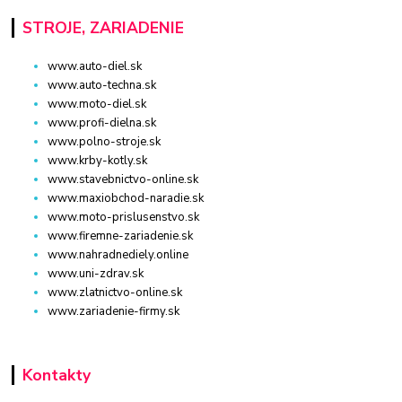
STROJE, ZARIADENIE
www.auto-diel.sk
www.auto-techna.sk
www.moto-diel.sk
www.profi-dielna.sk
www.polno-stroje.sk
www.krby-kotly.sk
www.stavebnictvo-online.sk
www.maxiobchod-naradie.sk
www.moto-prislusenstvo.sk
www.firemne-zariadenie.sk
www.nahradnediely.online
www.uni-zdrav.sk
www.zlatnictvo-online.sk
www.zariadenie-firmy.sk
Kontakty