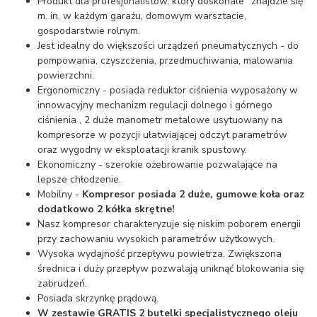
Produkt dla profesjonalistów, który doskonale "znajdzie się"
m. in. w każdym garażu, domowym warsztacie,
gospodarstwie rolnym.
Jest idealny do większości urządzeń pneumatycznych - do
pompowania, czyszczenia, przedmuchiwania, malowania
powierzchni.
Ergonomiczny - posiada reduktor ciśnienia wyposażony w
innowacyjny mechanizm regulacji dolnego i górnego
ciśnienia , 2 duże manometr metalowe usytuowany na
kompresorze w pozycji ułatwiającej odczyt parametrów
oraz wygodny w eksploatacji kranik spustowy.
Ekonomiczny - szerokie ożebrowanie pozwalające na
lepsze chłodzenie.
Mobilny -
Kompresor posiada 2 duże, gumowe koła oraz
dodatkowo 2 kółka skrętne!
Nasz kompresor charakteryzuje się niskim poborem energii
przy zachowaniu wysokich parametrów użytkowych.
Wysoka wydajność przepływu powietrza. Zwiększona
średnica i duży przepływ pozwalają uniknąć blokowania się
zabrudzeń.
Posiada skrzynkę prądową.
W zestawie GRATIS 2 butelki specjalistycznego oleju