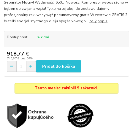
Separator Mocny! Wydajność: 650L !Nowość! Kompresor wyposażono w
bęben do zwijania węża! Tylko na tej akcji do zestawu dajemy
profesjonalny zakuwany wąż pneumatyczny gratis!W zestawie GRATIS 2
butelki specjalistycznego oleju sprężarkowego...
celý popis
Dostupnosť
3-7 dní
918,77 €
746,97 €
bez DPH
Pridať do košíka
Tento mesiac zakúpili 9 zákazníci.
Ochrana
kupujúcého