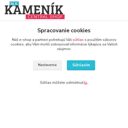
www.zariadenie-firmy.sk
Spracovanie cookies
Náš e-shop a partneri potrebujú Váš
súhlas
s použitím súborov
+421 940 949 000
cookies, aby Vám mohli zobrazovať informácie týkajúce sa Vašich
záujmov.
info@kamenik.sk
Súhlasím
Nastavenia
Súhlas môžete odmietnuť
tu
.
© 2024 Všetky práva vyhradené KAMENIK.SK
Vytvorené na
Eshop-rychlo.sk