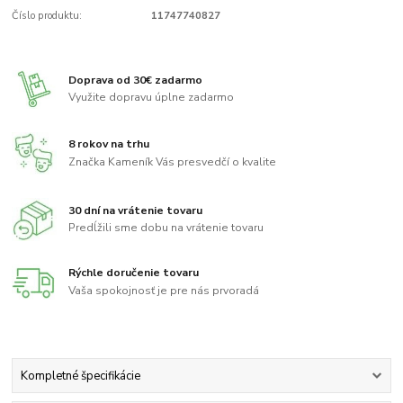
Číslo produktu:
11747740827
Doprava od 30€ zadarmo
Využite dopravu úplne zadarmo
8 rokov na trhu
Značka Kameník Vás presvedčí o kvalite
30 dní na vrátenie tovaru
Predĺžili sme dobu na vrátenie tovaru
Rýchle doručenie tovaru
Vaša spokojnosť je pre nás prvoradá
Kompletné špecifikácie