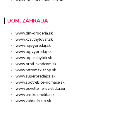
DOM, ZÁHRADA
www.dm-drogeria.sk
www.kvalitnytovar.sk
www.najvypredaj.sk
www.topvypredaj.sk
www.top-nabytok.sk
www.proti-skodcom.sk
www.retromaxishop.sk
www.superpredajca.sk
www.spotrebice-domace.sk
www.osvetlenie-svietidla.eu
www.uni-kozmetika.sk
www.zahradnicek.sk