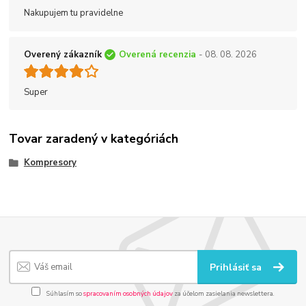
Nakupujem tu pravidelne
Overený zákazník
Overená recenzia
- 08. 08. 2026
Super
Tovar zaradený v kategóriách
Kompresory
Prihlásiť sa
Súhlasím so
spracovaním osobných údajov
za účelom zasielania newslettera.