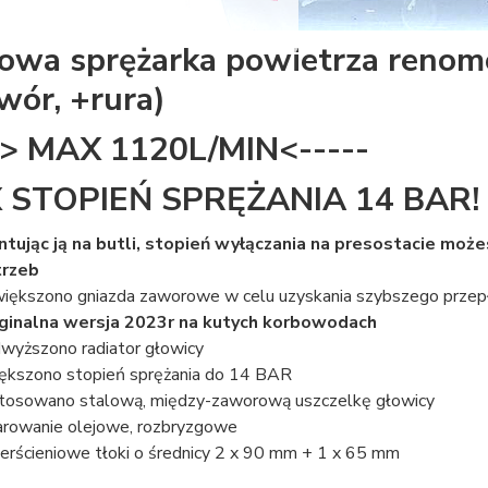
owa sprężarka powietrza renom
wór, +rura)
-> MAX 1120L/MIN<-----
 STOPIEŃ SPRĘŻANIA 14 BAR!
tując ją na butli, stopień wyłączania na presostacie może
trzeb
iększono gniazda zaworowe w celu uzyskania szybszego przep
ginalna wersja 2023r na kutych korbowodach
wyższono radiator głowicy
ększono stopień sprężania do 14 BAR
tosowano stalową, między-zaworową uszczelkę głowicy
rowanie olejowe, rozbryzgowe
ierścieniowe tłoki o średnicy 2 x 90 mm + 1 x 65 mm