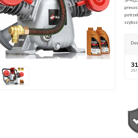
SPRĘŻA
presos
potrze
szybsz
Dos
31
257