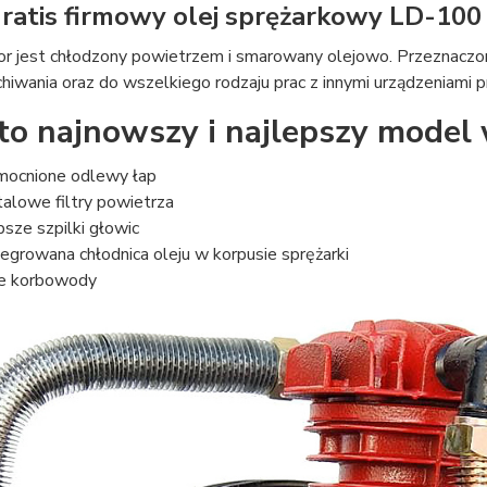
Gratis firmowy olej sprężarkowy LD-100 
r jest chłodzony powietrzem i smarowany olejowo. Przeznaczo
hiwania oraz do wszelkiego rodzaju prac z innymi urządzeniami 
 to najnowszy i najlepszy model
ocnione odlewy łap
alowe filtry powietrza
bsze szpilki głowic
tegrowana chłodnica oleju w korpusie sprężarki
e korbowody