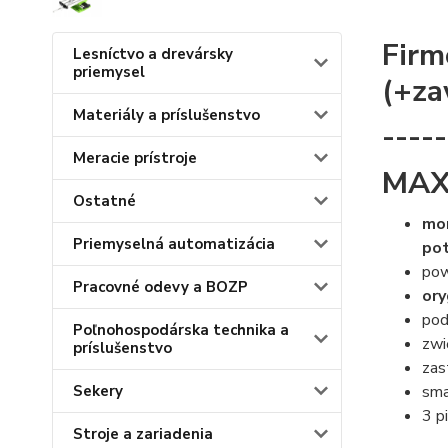
Firm
Lesníctvo a drevársky
priemysel
(+za
Materiály a príslušenstvo
----
Meracie prístroje
MAX
Ostatné
mon
Priemyselná automatizácia
po
pow
Pracovné odevy a BOZP
ory
pod
Poľnohospodárska technika a
zwi
príslušenstvo
zas
sma
Sekery
3 p
Stroje a zariadenia