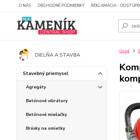
O NÁS
OBCHODNÉ PODMIENKY
REKLAMÁCIA - ODSTÚPE
Úvod
S
DIELŇA A STAVBA
Komp
Stavebný priemysel
kom
Agregáty
Betónové vibrátory
Betónové miešačky
Brúsky na omietky