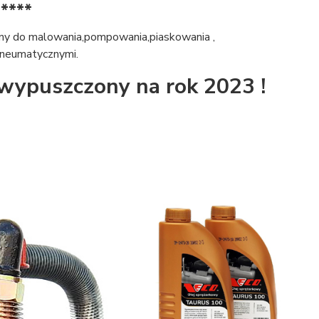
****
ny do malowania,pompowania,piaskowania ,
pneumatycznymi.
 wypuszczony na rok 2023 !