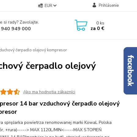
Prihlásenie
EUR
e si rady? Zavolajte.
0
ks
za
0 €
 940 949 000
duchový čerpadlo olejový kompresor
hový čerpadlo olejový
Ako ma hodnotia zákazníci
resor 14 bar vzduchový čerpadlo olejový
presor
a sprężarka powietrza renomowanej marki KowaL Polska
r, +rura)-----> MAX 1120L/MIN<-----MAX STOPIEŃ