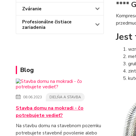
**** 
Zváranie
Kompreso
Profesionálne čistiace
przedmuc
zariadenia
Jest
wzm
met
gru
Blog
zin
kut
08.06.2023
DIELŇA A STAVBA
Stavba domu na mokradi - čo
potrebujete vedieť?
Na stavbu domu na stavebnom pozemku
potrebujete stavebné povolenie alebo