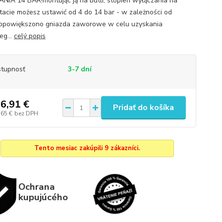
NIA 14 BAR!montując ją na butli, stopień wyłączania na
tacie możesz ustawić od 4 do 14 bar - w zależności od
bpowiększono gniazda zaworowe w celu uzyskania
eg...
celý popis
tupnosť
3-7 dní
6,91 €
Pridať do košíka
,65 €
bez DPH
Tento mesiac zakúpili 9 zákazníci.
Ochrana
kupujúcého