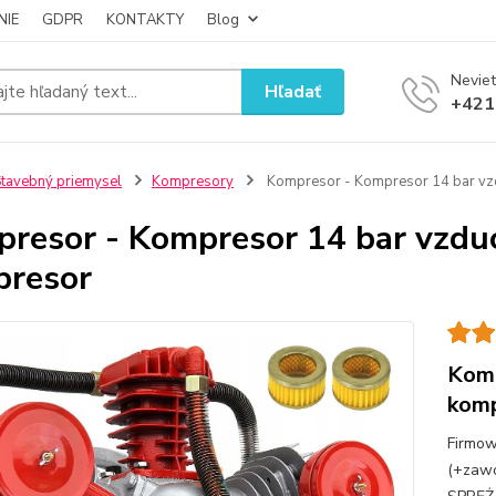
NIE
GDPR
KONTAKTY
Blog
Neviet
Hľadať
+421
tavebný priemysel
Kompresory
Kompresor - Kompresor 14 bar vz
resor - Kompresor 14 bar vzduc
presor
Komp
kom
Firmow
(+zawó