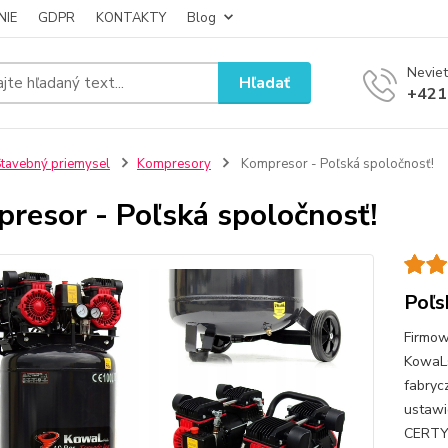
NIE
GDPR
KONTAKTY
Blog
Neviet
Hľadať
+421
tavebný priemysel
Kompresory
Kompresor - Poľská spoločnosť!
resor - Poľská spoločnosť!
Poľs
Firmow
KowaLs
fabryc
ustaw
CERTY