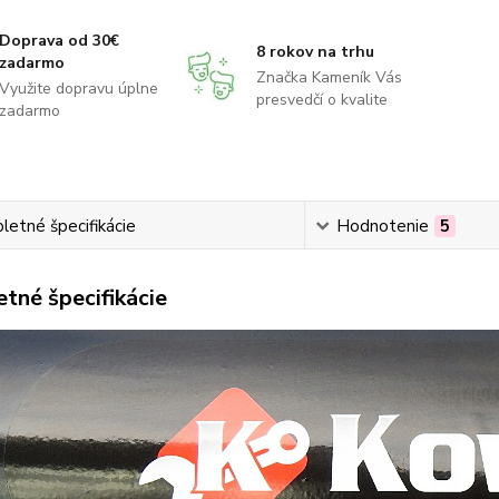
Doprava od 30€
8 rokov na trhu
zadarmo
Značka Kameník Vás
Využite dopravu úplne
presvedčí o kvalite
zadarmo
etné špecifikácie
Hodnotenie
5
tné špecifikácie