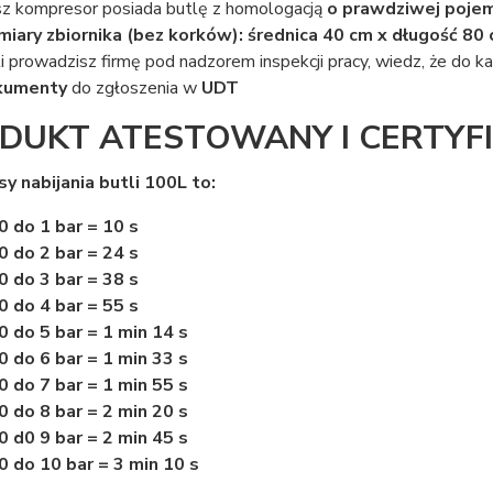
z kompresor posiada butlę z homologacją
o prawdziwej pojem
iary zbiornika (bez korków): średnica 40 cm x długość 80
li prowadzisz firmę pod nadzorem inspekcji pracy, wiedz, że d
kumenty
do zgłoszenia w
UDT
DUKT ATESTOWANY I CERTYF
sy nabijania butli 100L to:
0 do 1 bar = 10 s
0 do 2 bar = 24 s
0 do 3 bar = 38 s
0 do 4 bar = 55 s
0 do 5 bar = 1 min 14 s
0 do 6 bar = 1 min 33 s
0 do 7 bar = 1 min 55 s
0 do 8 bar = 2 min 20 s
0 d0 9 bar = 2 min 45 s
0 do 10 bar = 3 min 10 s