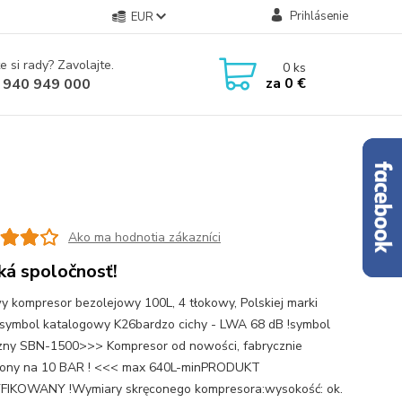
Prihlásenie
EUR
e si rady? Zavolajte.
0
ks
za
0 €
 940 949 000
Ako ma hodnotia zákazníci
ká spoločnosť!
y kompresor bezolejowy 100L, 4 tłokowy, Polskiej marki
ymbol katalogowy K26bardzo cichy - LWA 68 dB !symbol
zny SBN-1500>>> Kompresor od nowości, fabrycznie
iony na 10 BAR ! <<< max 640L-minPRODUKT
FIKOWANY !Wymiary skręconego kompresora:wysokość: ok.