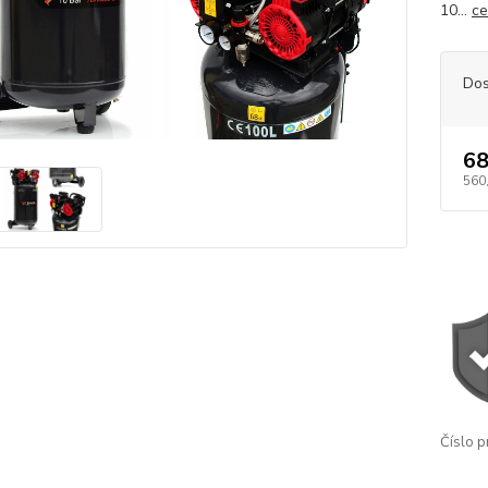
10...
ce
Dos
68
560
Číslo p