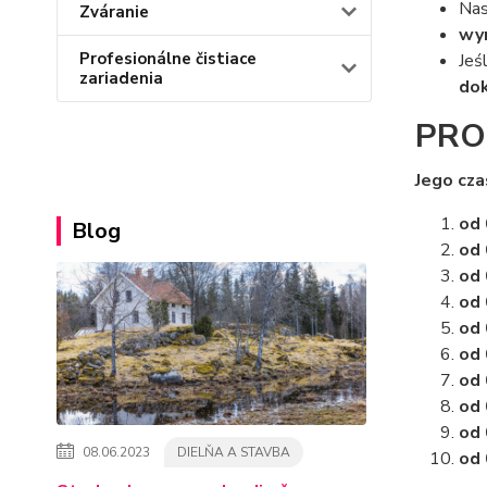
Nas
Zváranie
wym
Profesionálne čistiace
Jeś
zariadenia
do
PRO
Jego cza
od 
Blog
od 
od 
od 
od 
od 
od 
od 
od 
08.06.2023
DIELŇA A STAVBA
od 