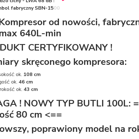
dzo cichy - LWA 68 dB !
mbol fabryczny SBN-1500
Kompresor od nowości, fabryczn
max 640L-min
DUKT CERTYFIKOWANY !
ary skręconego kompresora:
okość: ok.
108 cm
gość: ok.
46 cm
rokość: ok.
43 cm
A ! NOWY TYP BUTLI 100L: ==
ość 80 cm <==
owszy, poprawiony model na rok