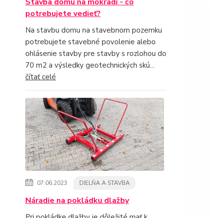
Stavba domu na mokradi - čo
potrebujete vedieť?
Na stavbu domu na stavebnom pozemku
potrebujete stavebné povolenie alebo
ohlásenie stavby pre stavby s rozlohou do
70 m2 a výsledky geotechnických skú...
čítať celé
07.06.2023
DIELŇA A STAVBA
Náradie na pokládku dlažby
Pri pokládke dlažby je dôležité mať k