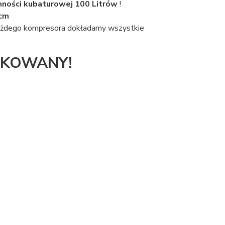
ności kubaturowej 100 Litrów
!
 cm
o każdego kompresora dokładamy wszystkie
IKOWANY!