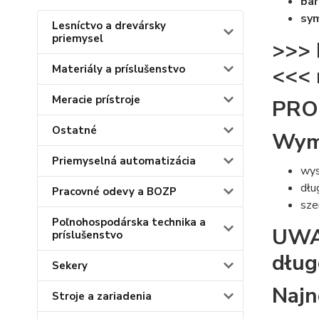
bar
sy
Lesníctvo a drevársky
priemysel
>>> 
<<< 
Materiály a príslušenstvo
Meracie prístroje
PRO
Ostatné
Wymi
Priemyselná automatizácia
wys
dłu
Pracovné odevy a BOZP
sze
Poľnohospodárska technika a
UWAG
príslušenstvo
dług
Sekery
Najn
Stroje a zariadenia