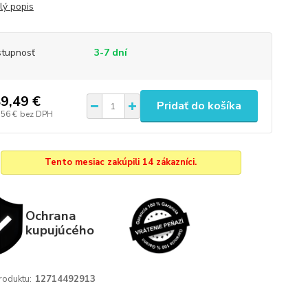
lý popis
tupnosť
3-7 dní
9,49 €
Pridať do košíka
,56 €
bez DPH
Tento mesiac zakúpili 14 zákazníci.
Ochrana
kupujúcého
roduktu:
12714492913