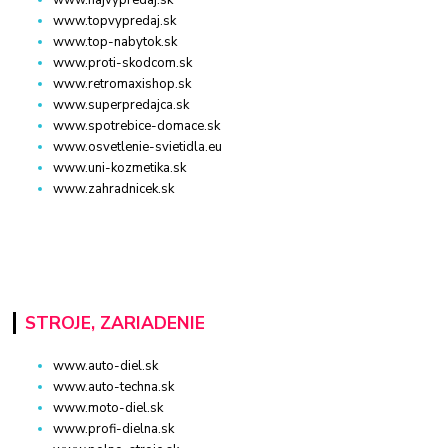
www.najvypredaj.sk
www.topvypredaj.sk
www.top-nabytok.sk
www.proti-skodcom.sk
www.retromaxishop.sk
www.superpredajca.sk
www.spotrebice-domace.sk
www.osvetlenie-svietidla.eu
www.uni-kozmetika.sk
www.zahradnicek.sk
STROJE, ZARIADENIE
www.auto-diel.sk
www.auto-techna.sk
www.moto-diel.sk
www.profi-dielna.sk