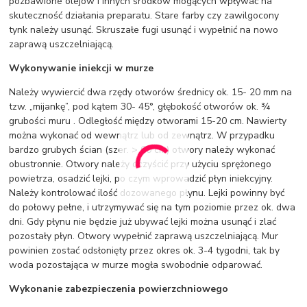
pozbawione olejów i innych środków mogących wpływać na
skuteczność działania preparatu. Stare farby czy zawilgocony
tynk należy usunąć. Skruszałe fugi usunąć i wypełnić na nowo
zaprawą uszczelniającą.
Wykonywanie iniekcji w murze
Należy wywiercić dwa rzędy otworów średnicy ok. 15- 20 mm na
tzw. „mijankę”, pod kątem 30- 45°, głębokość otworów ok. ¾
grubości muru . Odległość między otworami 15-20 cm. Nawierty
można wykonać od wewnątrz lub od zewnątrz. W przypadku
bardzo grubych ścian (szer. > 60 cm) otwory należy wykonać
obustronnie. Otwory należy oczyścić przy użyciu sprężonego
powietrza, osadzić lejki, po czym wprowadzić płyn iniekcyjny.
Należy kontrolować ilość dozowanego płynu. Lejki powinny być
do połowy pełne, i utrzymywać się na tym poziomie przez ok. dwa
dni. Gdy płynu nie będzie już ubywać lejki można usunąć i zlać
pozostały płyn. Otwory wypełnić zaprawą uszczelniającą. Mur
powinien zostać odsłonięty przez okres ok. 3-4 tygodni, tak by
woda pozostająca w murze mogła swobodnie odparować.
Wykonanie zabezpieczenia powierzchniowego