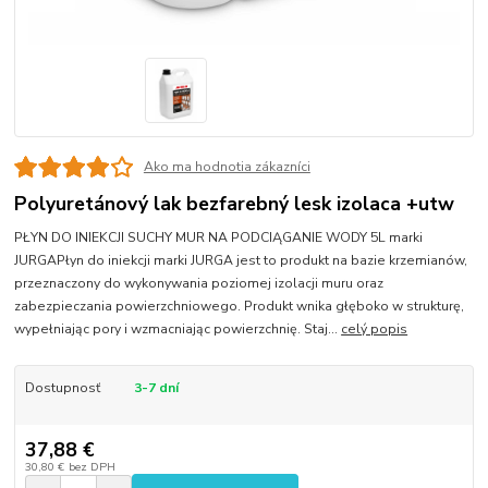
Ako ma hodnotia zákazníci
Polyuretánový lak bezfarebný lesk izolaca +utw
PŁYN DO INIEKCJI SUCHY MUR NA PODCIĄGANIE WODY 5L marki
JURGAPłyn do iniekcji marki JURGA jest to produkt na bazie krzemianów,
przeznaczony do wykonywania poziomej izolacji muru oraz
zabezpieczania powierzchniowego. Produkt wnika głęboko w strukturę,
wypełniając pory i wzmacniając powierzchnię. Staj...
celý popis
Dostupnosť
3-7 dní
37,88 €
30,80 €
bez DPH