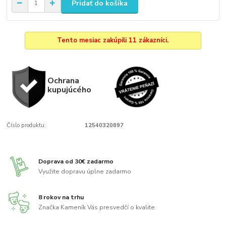
Pridať do košíka
Tento mesiac zakúpili 11 zákazníci.
Ochrana
kupujúcého
Číslo produktu:
12540320897
Doprava od 30€ zadarmo
Využite dopravu úplne zadarmo
8 rokov na trhu
Značka Kameník Vás presvedčí o kvalite