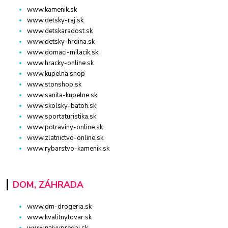
www.kamenik.sk
www.detsky-raj.sk
www.detskaradost.sk
www.detsky-hrdina.sk
www.domaci-milacik.sk
www.hracky-online.sk
www.kupelna.shop
www.stonshop.sk
www.sanita-kupelne.sk
www.skolsky-batoh.sk
www.sportaturistika.sk
www.potraviny-online.sk
www.zlatnictvo-online.sk
www.rybarstvo-kamenik.sk
DOM, ZÁHRADA
www.dm-drogeria.sk
www.kvalitnytovar.sk