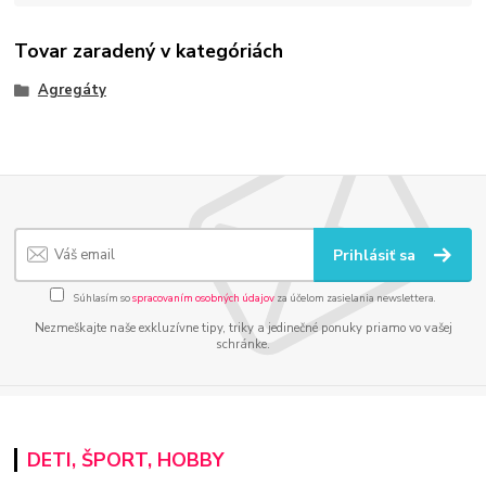
Tovar zaradený v kategóriách
Agregáty
Prihlásiť sa
Súhlasím so
spracovaním osobných údajov
za účelom zasielania newslettera.
Nezmeškajte naše exkluzívne tipy, triky a jedinečné ponuky priamo vo vašej
schránke.
DETI, ŠPORT, HOBBY