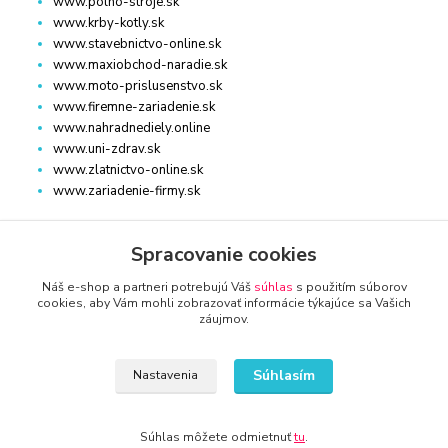
www.polno-stroje.sk
www.krby-kotly.sk
www.stavebnictvo-online.sk
www.maxiobchod-naradie.sk
www.moto-prislusenstvo.sk
www.firemne-zariadenie.sk
www.nahradnediely.online
www.uni-zdrav.sk
www.zlatnictvo-online.sk
www.zariadenie-firmy.sk
Spracovanie cookies
Kontakty
Náš e-shop a partneri potrebujú Váš
súhlas
s použitím súborov
cookies, aby Vám mohli zobrazovať informácie týkajúce sa Vašich
záujmov.
Súhlasím
Nastavenia
www.zariadenie-firmy.sk
+421 940 949 000
Súhlas môžete odmietnuť
tu
.