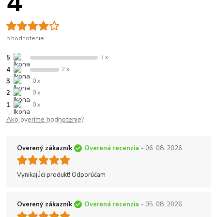
4
5 hodnotenie
5
3 x
4
2 x
3
0 x
2
0 x
1
0 x
Ako overíme hodnotenie?
Overený zákazník
Overená recenzia
- 06. 08. 2026
Vynikajúci produkt! Odporúčam
Overený zákazník
Overená recenzia
- 05. 08. 2026