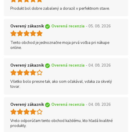
Produkt bol dobre zabalený a dorazil v perfektnom stave.
Overený zákazník
Overená recenzia
- 05. 08. 2026
Tento obchod je jednoznačne moja prvá voľba pri nákupe
online.
Overený zákazník
Overená recenzia
- 04. 08. 2026
Všetko bolo presne tak, ako som očakával, vďaka za skvelý
tovar.
Overený zákazník
Overená recenzia
- 04. 08. 2026
Vrelo odporúčam tento obchod každému, kto hľadá kvalitné
produkty.