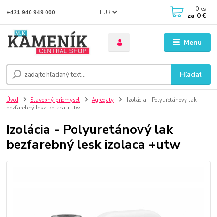
0
ks
EUR
+421 940 949 000
za
0 €
Menu
Hľadať
Úvod
Stavebný priemysel
Agregáty
Izolácia - Polyuretánový lak
bezfarebný lesk izolaca +utw
Izolácia - Polyuretánový lak
bezfarebný lesk izolaca +utw