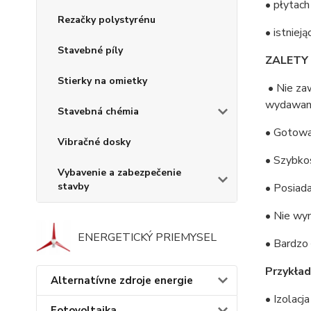
• płytach
Rezačky polystyrénu
• istniej
Stavebné píly
ZALETY
Stierky na omietky
• Nie za
wydawany 
Stavebná chémia
• Gotowa 
Vibračné dosky
• Szybkos
Vybavenie a zabezpečenie
stavby
• Posiad
• Nie wym
ENERGETICKÝ PRIEMYSEL
• Bardzo 
Przykła
Alternatívne zdroje energie
• Izolacj
Fotovoltaika