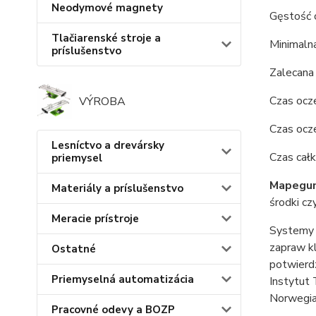
Neodymové magnety
Gęstość 
Tlačiarenské stroje a
Minimalna
príslušenstvo
Zalecana
Czas ocze
VÝROBA
Czas ocz
Lesníctvo a drevársky
Czas cał
priemysel
Mapegu
Materiály a príslušenstvo
środki cz
Meracie prístroje
Systemy 
zapraw kl
Ostatné
potwierd
Priemyselná automatizácia
Instytut 
Norwegian
Pracovné odevy a BOZP