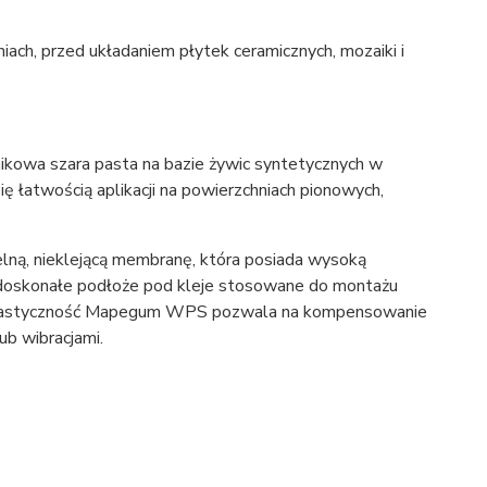
iach, przed układaniem płytek ceramicznych, mozaiki i
kowa szara pasta na bazie żywic syntetycznych w
ię łatwością aplikacji na powierzchniach pionowych,
ą, nieklejącą membranę, która posiada wysoką
i doskonałe podłoże pod kleje stosowane do montażu
ka elastyczność Mapegum WPS pozwala na kompensowanie
ub wibracjami.