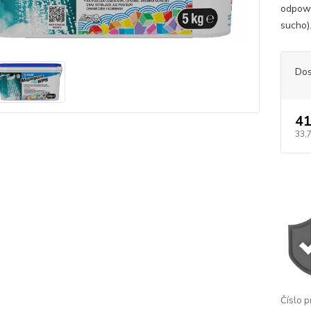
odpowi
sucho
Dos
41
33,
Číslo p