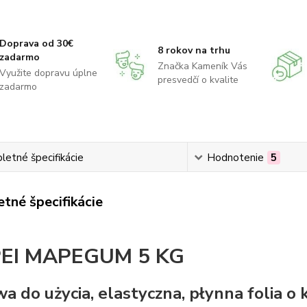
Doprava od 30€
8 rokov na trhu
zadarmo
Značka Kameník Vás
Využite dopravu úplne
presvedčí o kvalite
zadarmo
etné špecifikácie
Hodnotenie
5
tné špecifikácie
EI MAPEGUM 5 KG
a do użycia, elastyczna, płynna folia o k