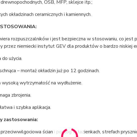
 drewnopochodnych, OSB, MFP, sklejce itp.;
ących okładzinach ceramicznych i kamiennych.
 STOSOWANIA:
wiera rozpuszczalników i jest bezpieczna w stosowaniu, co jest
przez niemiecki instytut GEV dla produktów o bardzo niskiej em
do użycia.
chnąca – montaż okładzin już po 12 godzinach.
a wysoką wytrzymałość na wydłużenie.
aga zbrojenia.
łatwa i szybka aplikacja.
dy zastosowania:
a przeciwwilgociowa ścian i podłóg w łazienkach, strefach pryszn