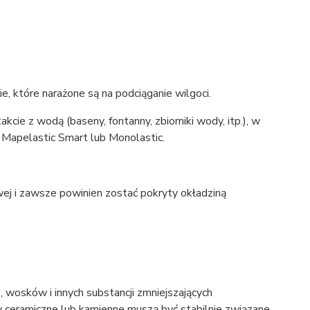
które narażone są na podciąganie wilgoci.
e z wodą (baseny, fontanny, zbiorniki wody, itp.), w
 Mapelastic Smart lub Monolastic.
 i zawsze powinien zostać pokryty okładziną
, wosków i innych substancji zmniejszających
ny ceramiczne lub kamienne muszą być stabilnie związane