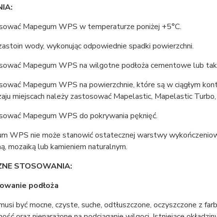
IA:
osować Mapegum WPS w temperaturze poniżej +5°C.
zastoin wody, wykonując odpowiednie spadki powierzchni.
osować Mapegum WPS na wilgotne podłoża cementowe lub takie, 
sować Mapegum WPS na powierzchnie, które są w ciągłym kontakci
aju miejscach należy zastosować Mapelastic, Mapelastic Turbo,
osować Mapegum WPS do pokrywania pęknięć.
m WPS nie może stanowić ostatecznej warstwy wykończeniowej
ą, mozaiką lub kamieniem naturalnym.
NE STOSOWANIA:
owanie podłoża
usi być mocne, czyste, suche, odtłuszczone, oczyszczone z farb
ość oraz nienarażone na podciąganie wilgoci. Istniejące okładzi