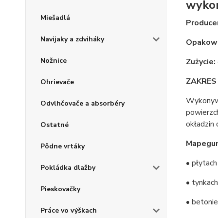
wykon
Miešadlá
Produce
Navijaky a zdviháky
Opakowa
Nožnice
Zużycie:
ZAKRES
Ohrievače
Wykonywan
Odvlhčovače a absorbéry
powierzch
okładzin 
Ostatné
Mapegu
Pôdne vrtáky
• płytac
Pokládka dlažby
• tynkac
Pieskovačky
• betoni
Práce vo výškach