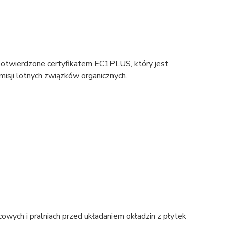
 potwierdzone certyfikatem EC1PLUS, który jest
isji lotnych związków organicznych.
icowych i pralniach przed układaniem okładzin z płytek