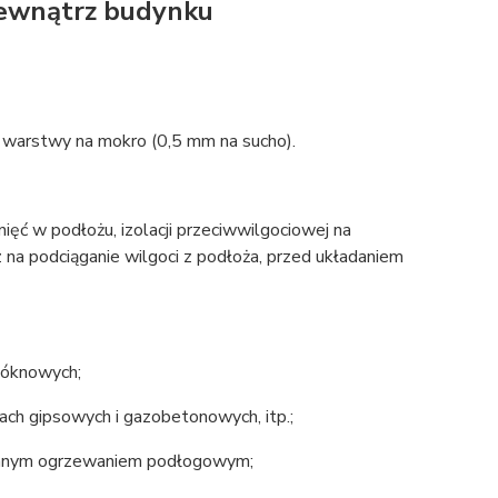
wewnątrz budynku
 warstwy na mokro (0,5 mm na sucho).
ęć w podłożu, izolacji przeciwwilgociowej na
z na podciąganie wilgoci z podłoża, przed układaniem
łóknowych;
h gipsowych i gazobetonowych, itp.;
wanym ogrzewaniem podłogowym;