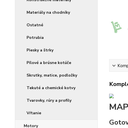
Materiály na chodníky
Ostatné
Potrubia
Piesky a štrky
Pílové a brúsne kotúče
Kompl
Skrutky, matice, podložky
Komple
Tekuté a chemické kotvy
Tvarovky, rúry a profily
MAP
Vŕtanie
Gotow
Motory