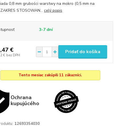
ada 0,8 mm grubości warstwy na mokro (0,5 mm na
).ZAKRES STOSOWAN...
celý popis
tupnosť
3-7 dní
,47 €
Pridať do košíka
72 €
bez DPH
Tento mesiac zakúpili 11 zákazníci.
Ochrana
kupujúcého
roduktu:
12693354030