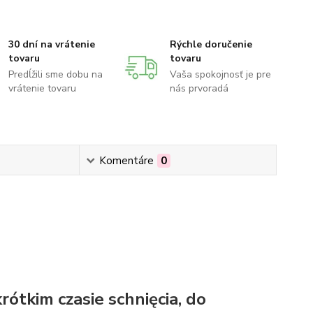
30 dní na vrátenie
Rýchle doručenie
tovaru
tovaru
Predĺžili sme dobu na
Vaša spokojnosť je pre
vrátenie tovaru
nás prvoradá
Komentáre
0
rótkim czasie schnięcia, do