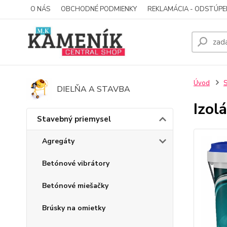
O NÁS
OBCHODNÉ PODMIENKY
REKLAMÁCIA - ODSTÚPE
Úvod
S
DIELŇA A STAVBA
Izol
Stavebný priemysel
Agregáty
Betónové vibrátory
Betónové miešačky
Brúsky na omietky