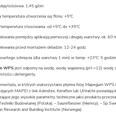
objętościowa: 1,45 g/cm
 temperatura utworzenia się filmu: +5ºC
 temperatura stosowania: od +5ºC do +35ºC
kiwania pomiędzy aplikacją pierwszej i drugiej warstwy: ok. 60 
ekiwania przed montażem okładzin: 12-24 godz.
kowitego schnięcia (dla warstwy 1 mm) w temp. +23ºC: 5 godzin
m WPS
jest odporny na wodę, wodę wapienną (pH >12) wodę za
ystości i detergenty.
montażu, w których wykorzystano płynna folię Mapegum WPS i 
ejących MAPEI z linii Adesilex, Keraflex lub Ultralite posiadają k
zające jego wysokie parametry techniczne jako produktu przez
Techniki Budowlanej (Polska); – Saurefliesner (Niemcy); – Sp Sw
 Research and Building Institute (Norwegia).