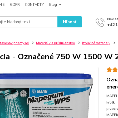
NIE
GDPR
KONTAKTY
Blog
Neviet
Hľadať
+421
tavebný priemysel
Materiály a príslušenstvo
Izolačné materiály
ácia - Označené 750 W 1500 W 2
Ozna
ener
MAPEI 
krótki
przeci
MAPEIO