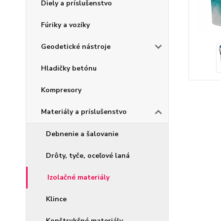
Diely a príslušenstvo
Fúriky a vozíky
Geodetické nástroje
Hladičky betónu
Kompresory
Materiály a príslušenstvo
Debnenie a šalovanie
Drôty, tyče, oceľové laná
Izolačné materiály
Klince
Konštrukčné materiály