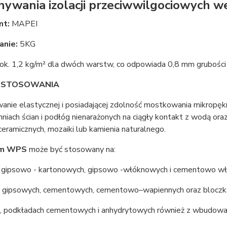
ywania izolacji przeciwwilgociowych 
nt:
MAPEI
nie:
5KG
ok. 1,2 kg/m² dla dwóch warstw, co odpowiada 0,8 mm grubości
 STOSOWANIA
ie elastycznej i posiadającej zdolność mostkowania mikropękni
niach ścian i podłóg nienarażonych na ciągły kontakt z wodą ora
ceramicznych, mozaiki lub kamienia naturalnego.
m WPS
może być stosowany na:
h gipsowo - kartonowych, gipsowo -włóknowych i cementowo w
h gipsowych, cementowych, cementowo–wapiennych oraz bloczkac
e, podkładach cementowych i anhydrytowych również z wbudo