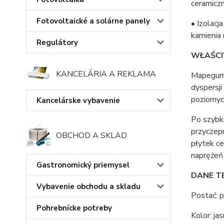
ceramiczn
Fotovoltaické a solárne panely
• Izolacj
kamienia
Regulátory
WŁAŚCI
KANCELÁRIA A REKLAMA
Mapegum 
dyspersji
poziomych
Kancelárske vybavenie
Po szybk
przyczepn
OBCHOD A SKLAD
płytek c
naprężeń
Gastronomický priemysel
DANE T
Vybavenie obchodu a skladu
Postać: 
Pohrebnícke potreby
Kolor: ja