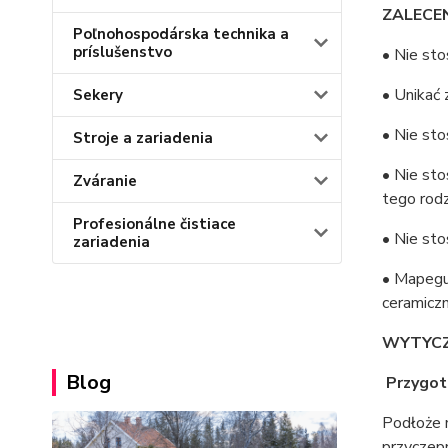
ZALECEN
Poľnohospodárska technika a
príslušenstvo
• Nie st
• Unikać 
Sekery
• Nie st
Stroje a zariadenia
• Nie sto
Zváranie
tego rodz
Profesionálne čistiace
• Nie st
zariadenia
• Mapegu
ceramiczn
WYTYCZ
Blog
Przygot
Podłoże m
przyczepn