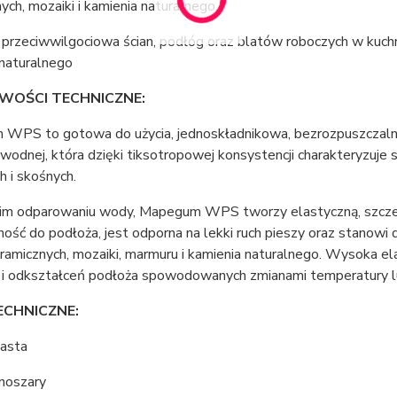
ych, mozaiki i kamienia naturalnego.
a przeciwwilgociowa ścian, podłóg oraz blatów roboczych w kuchn
 naturalnego
WOŚCI TECHNICZNE:
WPS to gotowa do użycia, jednoskładnikowa, bezrozpuszczalni
 wodnej, która dzięki tiksotropowej konsystencji charakteryzuje s
 i skośnych.
im odparowaniu wody, Mapegum WPS tworzy elastyczną, szczeln
ość do podłoża, jest odporna na lekki ruch pieszy oraz stanow
eramicznych, mozaiki, marmuru i kamienia naturalnego. Wyso
 i odkształceń podłoża spowodowanych zmianami temperatury l
ECHNICZNE:
pasta
snoszary