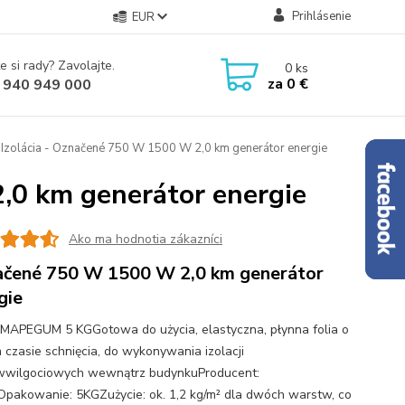
Prihlásenie
EUR
e si rady? Zavolajte.
0
ks
za
0 €
 940 949 000
Izolácia - Označené 750 W 1500 W 2,0 km generátor energie
,0 km generátor energie
Ako ma hodnotia zákazníci
čené 750 W 1500 W 2,0 km generátor
gie
MAPEGUM 5 KGGotowa do użycia, elastyczna, płynna folia o
m czasie schnięcia, do wykonywania izolacji
wwilgociowych wewnątrz budynkuProducent:
pakowanie: 5KGZużycie: ok. 1,2 kg/m² dla dwóch warstw, co