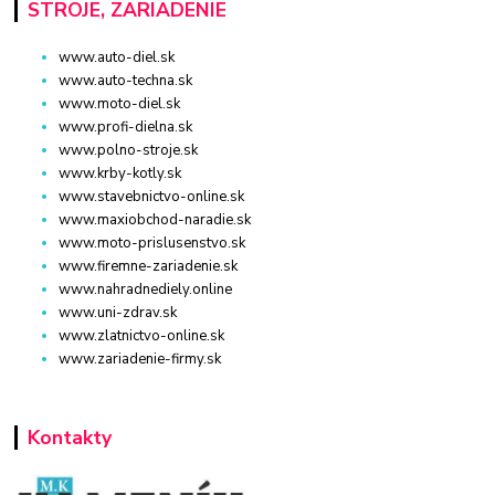
STROJE, ZARIADENIE
www.auto-diel.sk
www.auto-techna.sk
www.moto-diel.sk
www.profi-dielna.sk
www.polno-stroje.sk
www.krby-kotly.sk
www.stavebnictvo-online.sk
www.maxiobchod-naradie.sk
www.moto-prislusenstvo.sk
www.firemne-zariadenie.sk
www.nahradnediely.online
www.uni-zdrav.sk
www.zlatnictvo-online.sk
www.zariadenie-firmy.sk
Kontakty