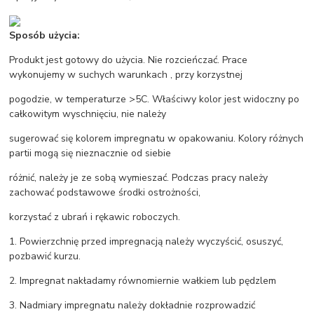
Sposób użycia:
Produkt jest gotowy do użycia. Nie rozcieńczać. Prace
wykonujemy w suchych warunkach , przy korzystnej
pogodzie, w temperaturze >5C. Właściwy kolor jest widoczny po
całkowitym wyschnięciu, nie należy
sugerować się kolorem impregnatu w opakowaniu. Kolory różnych
partii mogą się nieznacznie od siebie
różnić, należy je ze sobą wymieszać. Podczas pracy należy
zachować podstawowe środki ostrożności,
korzystać z ubrań i rękawic roboczych.
1. Powierzchnię przed impregnacją należy wyczyścić, osuszyć,
pozbawić kurzu.
2. Impregnat nakładamy równomiernie wałkiem lub pędzlem
3. Nadmiary impregnatu należy dokładnie rozprowadzić