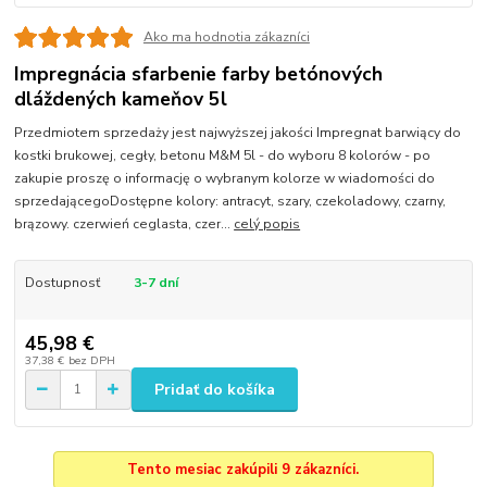
Ako ma hodnotia zákazníci
Impregnácia sfarbenie farby betónových
dláždených kameňov 5l
Przedmiotem sprzedaży jest najwyższej jakości Impregnat barwiący do
kostki brukowej, cegły, betonu M&M 5l - do wyboru 8 kolorów - po
zakupie proszę o informację o wybranym kolorze w wiadomości do
sprzedającegoDostępne kolory: antracyt, szary, czekoladowy, czarny,
brązowy. czerwień ceglasta, czer...
celý popis
Dostupnosť
3-7 dní
45,98 €
37,38 €
bez DPH
Pridať do košíka
Tento mesiac zakúpili 9 zákazníci.