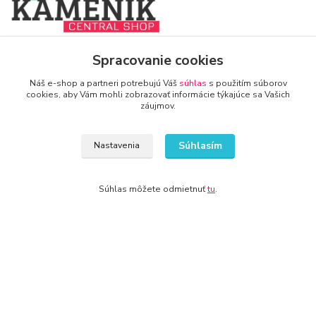
www.zariadenie-firmy.sk
Spracovanie cookies
Náš e-shop a partneri potrebujú Váš
súhlas
s použitím súborov
+421 940 949 000
cookies, aby Vám mohli zobrazovať informácie týkajúce sa Vašich
záujmov.
info@kamenik.sk
Súhlasím
Nastavenia
Súhlas môžete odmietnuť
tu
.
© 2024 Všetky práva vyhradené KAMENIK.SK
Vytvorené na
Eshop-rychlo.sk