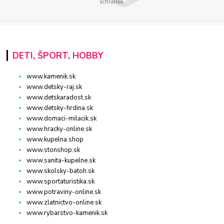
schránke.
DETI, ŠPORT, HOBBY
www.kamenik.sk
www.detsky-raj.sk
www.detskaradost.sk
www.detsky-hrdina.sk
www.domaci-milacik.sk
www.hracky-online.sk
www.kupelna.shop
www.stonshop.sk
www.sanita-kupelne.sk
www.skolsky-batoh.sk
www.sportaturistika.sk
www.potraviny-online.sk
www.zlatnictvo-online.sk
www.rybarstvo-kamenik.sk