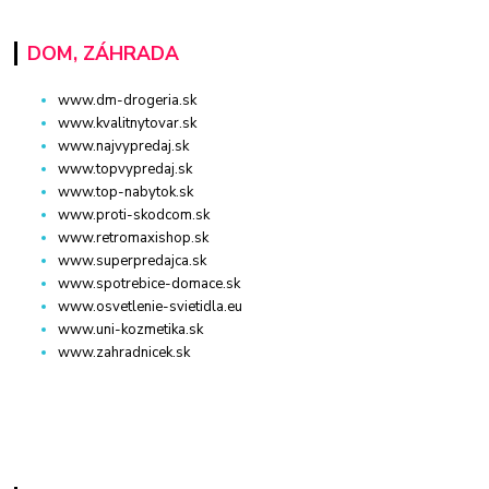
DOM, ZÁHRADA
www.dm-drogeria.sk
www.kvalitnytovar.sk
www.najvypredaj.sk
www.topvypredaj.sk
www.top-nabytok.sk
www.proti-skodcom.sk
www.retromaxishop.sk
www.superpredajca.sk
www.spotrebice-domace.sk
www.osvetlenie-svietidla.eu
www.uni-kozmetika.sk
www.zahradnicek.sk