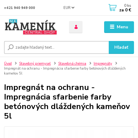
0
ks
EUR
+421 940 949 000
za
0 €
Menu
Hľadať
Úvod
Stavebný priemysel
Stavebná chémia
Impregnáty
Impregnát na ochranu - Impregnácia sfarbenie farby betónových dláždených
kameňov 5l
Impregnát na ochranu -
Impregnácia sfarbenie farby
betónových dláždených kameňov
5l