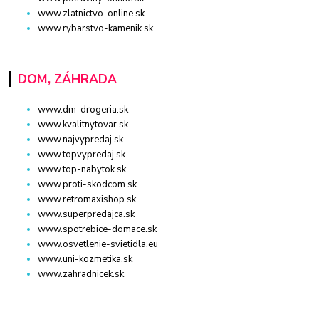
www.zlatnictvo-online.sk
www.rybarstvo-kamenik.sk
DOM, ZÁHRADA
www.dm-drogeria.sk
www.kvalitnytovar.sk
www.najvypredaj.sk
www.topvypredaj.sk
www.top-nabytok.sk
www.proti-skodcom.sk
www.retromaxishop.sk
www.superpredajca.sk
www.spotrebice-domace.sk
www.osvetlenie-svietidla.eu
www.uni-kozmetika.sk
www.zahradnicek.sk