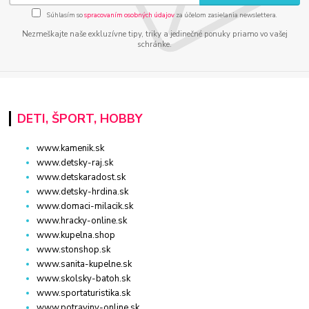
Súhlasím so
spracovaním osobných údajov
za účelom zasielania newslettera.
Nezmeškajte naše exkluzívne tipy, triky a jedinečné ponuky priamo vo vašej
schránke.
DETI, ŠPORT, HOBBY
www.kamenik.sk
www.detsky-raj.sk
www.detskaradost.sk
www.detsky-hrdina.sk
www.domaci-milacik.sk
www.hracky-online.sk
www.kupelna.shop
www.stonshop.sk
www.sanita-kupelne.sk
www.skolsky-batoh.sk
www.sportaturistika.sk
www.potraviny-online.sk