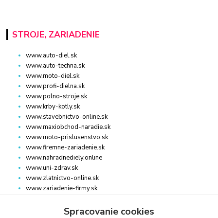
STROJE, ZARIADENIE
www.auto-diel.sk
www.auto-techna.sk
www.moto-diel.sk
www.profi-dielna.sk
www.polno-stroje.sk
www.krby-kotly.sk
www.stavebnictvo-online.sk
www.maxiobchod-naradie.sk
www.moto-prislusenstvo.sk
www.firemne-zariadenie.sk
www.nahradnediely.online
www.uni-zdrav.sk
www.zlatnictvo-online.sk
www.zariadenie-firmy.sk
Spracovanie cookies