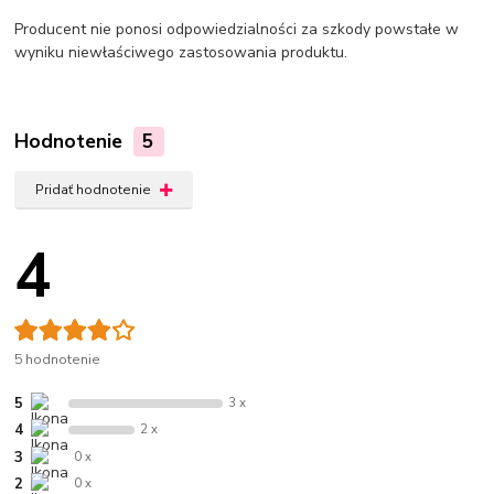
Producent nie ponosi odpowiedzialności za szkody powstałe w
wyniku niewłaściwego zastosowania produktu.
Hodnotenie
5
Pridať hodnotenie
4
5 hodnotenie
5
3 x
4
2 x
3
0 x
2
0 x