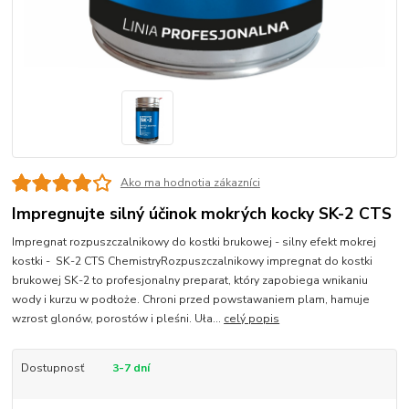
Ako ma hodnotia zákazníci
Impregnujte silný účinok mokrých kocky SK-2 CTS
Impregnat rozpuszczalnikowy do kostki brukowej - silny efekt mokrej
kostki - SK-2 CTS ChemistryRozpuszczalnikowy impregnat do kostki
brukowej SK-2 to profesjonalny preparat, który zapobiega wnikaniu
wody i kurzu w podłoże. Chroni przed powstawaniem plam, hamuje
wzrost glonów, porostów i pleśni. Uła...
celý popis
Dostupnosť
3-7 dní