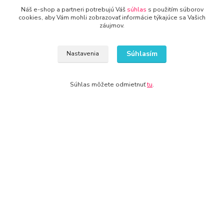
Kontakty
Náš e-shop a partneri potrebujú Váš
súhlas
s použitím súborov
cookies, aby Vám mohli zobrazovať informácie týkajúce sa Vašich
záujmov.
Súhlasím
Nastavenia
www.zariadenie-firmy.sk
Súhlas môžete odmietnuť
tu
.
+421 940 949 000
info@kamenik.sk
© 2024 Všetky práva vyhradené KAMENIK.SK
Vytvorené na
Eshop-rychlo.sk