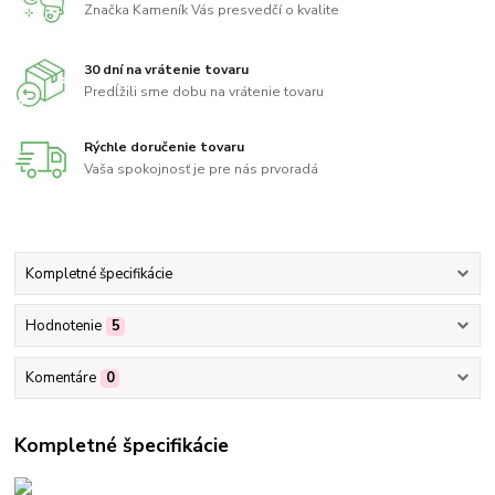
Značka Kameník Vás presvedčí o kvalite
30 dní na vrátenie tovaru
Predĺžili sme dobu na vrátenie tovaru
Rýchle doručenie tovaru
Vaša spokojnosť je pre nás prvoradá
Kompletné špecifikácie
Hodnotenie
5
Komentáre
0
Kompletné špecifikácie