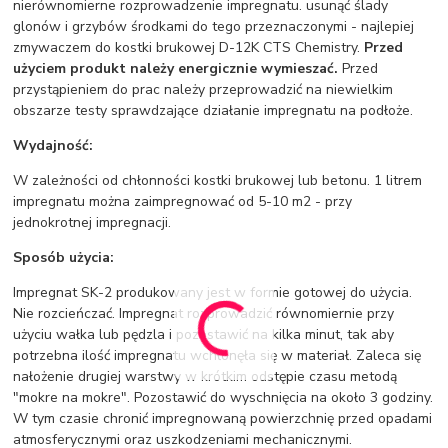
nierównomierne rozprowadzenie impregnatu. usunąć ślady
glonów i grzybów środkami do tego przeznaczonymi - najlepiej
zmywaczem do kostki brukowej D-12K CTS Chemistry.
Przed
użyciem produkt należy energicznie wymieszać.
Przed
przystąpieniem do prac należy przeprowadzić na niewielkim
obszarze testy sprawdzające działanie impregnatu na podłoże.
Wydajność:
W zależności od chłonności kostki brukowej lub betonu. 1 litrem
impregnatu można zaimpregnować od 5-10 m2 - przy
jednokrotnej impregnacji.
Sposób użycia:
Impregnat SK-2 produkowany jest w formie gotowej do użycia.
Nie rozcieńczać. Impregnat rozprowadzić równomiernie przy
użyciu wałka lub pędzla i pozostawić na kilka minut, tak aby
potrzebna ilość impregnatu wchłonęła się w materiał. Zaleca się
nałożenie drugiej warstwy w krótkim odstępie czasu metodą
"mokre na mokre". Pozostawić do wyschnięcia na około 3 godziny.
W tym czasie chronić impregnowaną powierzchnię przed opadami
atmosferycznymi oraz uszkodzeniami mechanicznymi.