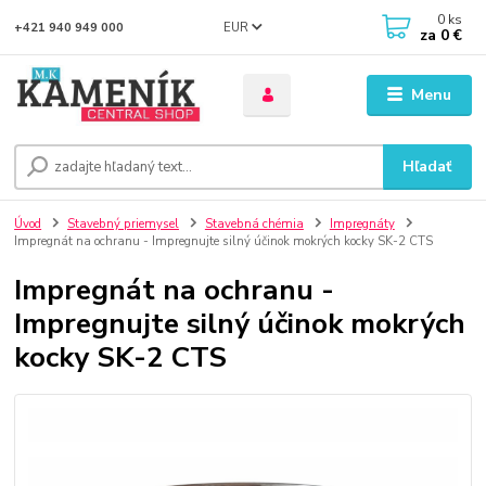
0
ks
EUR
+421 940 949 000
za
0 €
Menu
Hľadať
Úvod
Stavebný priemysel
Stavebná chémia
Impregnáty
Impregnát na ochranu - Impregnujte silný účinok mokrých kocky SK-2 CTS
Impregnát na ochranu -
Impregnujte silný účinok mokrých
kocky SK-2 CTS