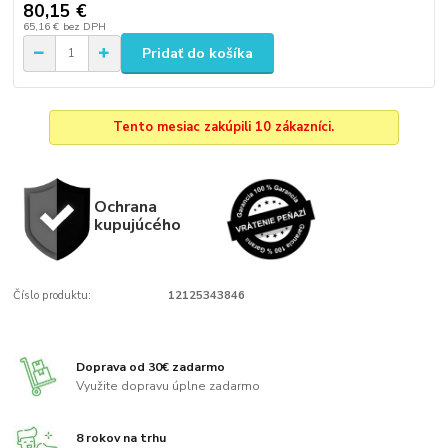
80,15 €
65,16 €
bez DPH
Pridať do košíka
Tento mesiac zakúpili 10 zákazníci.
Ochrana
kupujúcého
Číslo produktu:
12125343846
Doprava od 30€ zadarmo
Využite dopravu úplne zadarmo
8 rokov na trhu