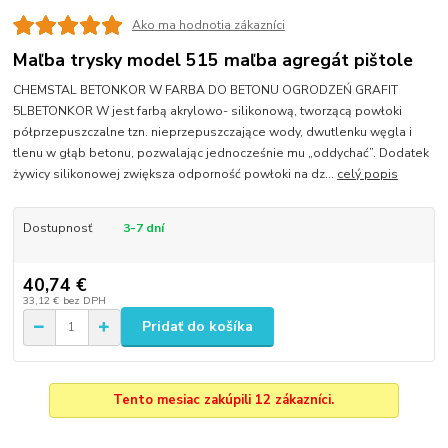
Ako ma hodnotia zákazníci
Maľba trysky model 515 maľba agregát pištole
CHEMSTAL BETONKOR W FARBA DO BETONU OGRODZEŃ GRAFIT
5LBETONKOR W jest farbą akrylowo- silikonową, tworzącą powłoki
półprzepuszczalne tzn. nieprzepuszczające wody, dwutlenku węgla i
tlenu w głąb betonu, pozwalając jednocześnie mu „oddychać”. Dodatek
żywicy silikonowej zwiększa odporność powłoki na dz...
celý popis
Dostupnosť
3-7 dní
40,74 €
33,12 €
bez DPH
Pridať do košíka
Tento mesiac zakúpili 12 zákazníci.