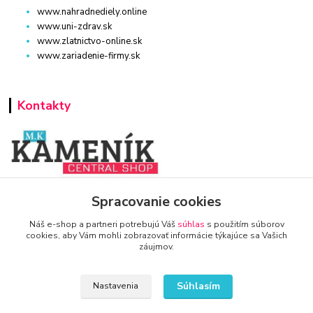
www.nahradnediely.online
www.uni-zdrav.sk
www.zlatnictvo-online.sk
www.zariadenie-firmy.sk
Kontakty
www.zariadenie-firmy.sk
Spracovanie cookies
Náš e-shop a partneri potrebujú Váš
súhlas
s použitím súborov
+421 940 949 000
cookies, aby Vám mohli zobrazovať informácie týkajúce sa Vašich
záujmov.
info@kamenik.sk
Súhlasím
Nastavenia