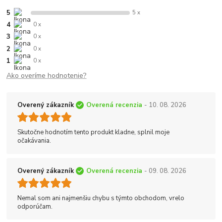
5
5 x
4
0 x
3
0 x
2
0 x
1
0 x
Ako overíme hodnotenie?
Overený zákazník
Overená recenzia
- 10. 08. 2026
Skutočne hodnotím tento produkt kladne, splnil moje
očakávania.
Overený zákazník
Overená recenzia
- 09. 08. 2026
Nemal som ani najmenšiu chybu s týmto obchodom, vrelo
odporúčam.