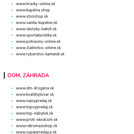
www.hracky-online.sk
www.kupelna.shop
www.stonshop.sk
www.sanita-kupelne.sk
www.skolsky-batoh.sk
www.sportaturistika.sk
www.potraviny-online.sk
www.zlatnictvo-online.sk
www.rybarstvo-kamenik.sk
DOM, ZÁHRADA
www.dm-drogeria.sk
www.kvalitnytovar.sk
www.najvypredaj.sk
www.topvypredaj.sk
www.top-nabytok.sk
www.proti-skodcom.sk
www.retromaxishop.sk
www.superpredajca.sk