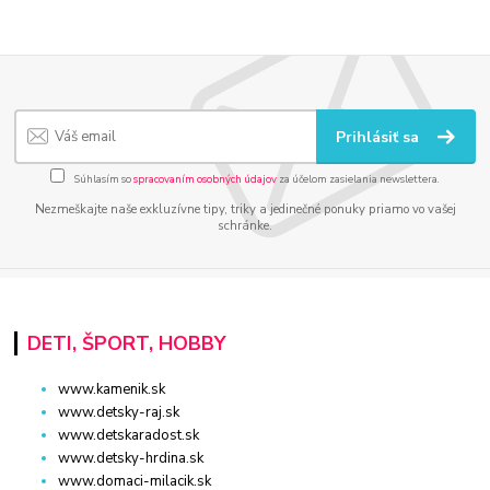
Prihlásiť sa
Súhlasím so
spracovaním osobných údajov
za účelom zasielania newslettera.
Nezmeškajte naše exkluzívne tipy, triky a jedinečné ponuky priamo vo vašej
schránke.
DETI, ŠPORT, HOBBY
www.kamenik.sk
www.detsky-raj.sk
www.detskaradost.sk
www.detsky-hrdina.sk
www.domaci-milacik.sk