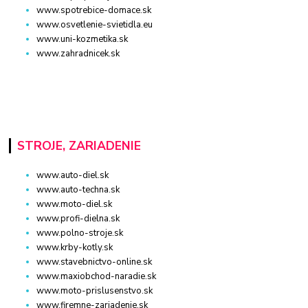
www.spotrebice-domace.sk
www.osvetlenie-svietidla.eu
www.uni-kozmetika.sk
www.zahradnicek.sk
STROJE, ZARIADENIE
www.auto-diel.sk
www.auto-techna.sk
www.moto-diel.sk
www.profi-dielna.sk
www.polno-stroje.sk
www.krby-kotly.sk
www.stavebnictvo-online.sk
www.maxiobchod-naradie.sk
www.moto-prislusenstvo.sk
www.firemne-zariadenie.sk