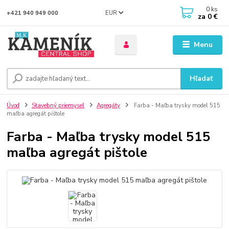
0
ks
EUR
+421 940 949 000
za
0 €
Menu
Hľadať
Úvod
Stavebný priemysel
Agregáty
Farba - Maľba trysky model 515
maľba agregát pištole
Farba - Maľba trysky model 515
maľba agregát pištole