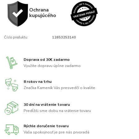
Ochrana
kupujúcého
Číslo produktu:
12653253140
Doprava od 30€ zadarmo
Využite dopravu úplne zadarmo
8 rokov na trhu
Značka Kameník Vás presvedčí o kvalite
30 dní na vrátenie tovaru
Predĺžili sme dobu na vrátenie tovaru
Rýchle doručenie tovaru
Vaša spokojnosť je pre nás prvoradá