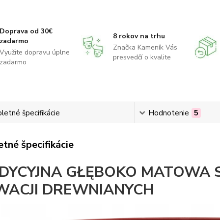
Doprava od 30€
8 rokov na trhu
zadarmo
Značka Kameník Vás
Využite dopravu úplne
presvedčí o kvalite
zadarmo
etné špecifikácie
Hodnotenie
5
tné špecifikácie
DYCYJNA GŁĘBOKO MATOWA 
WACJI DREWNIANYCH