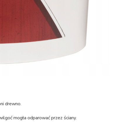
oni drewno.
oć mogła odparować przez ściany.