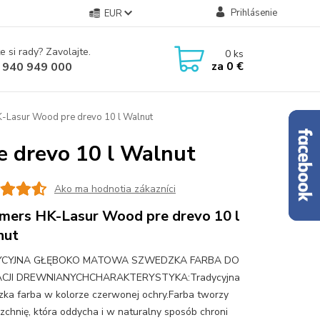
Prihlásenie
EUR
e si rady? Zavolajte.
0
ks
za
0 €
 940 949 000
-Lasur Wood pre drevo 10 l Walnut
 drevo 10 l Walnut
Ako ma hodnotia zákazníci
ers HK-Lasur Wood pre drevo 10 l
nut
YCYJNA GŁĘBOKO MATOWA SZWEDZKA FARBA DO
CJI DREWNIANYCHCHARAKTERYSTYKA:Tradycyjna
ka farba w kolorze czerwonej ochry.Farba tworzy
zchnię, która oddycha i w naturalny sposób chroni