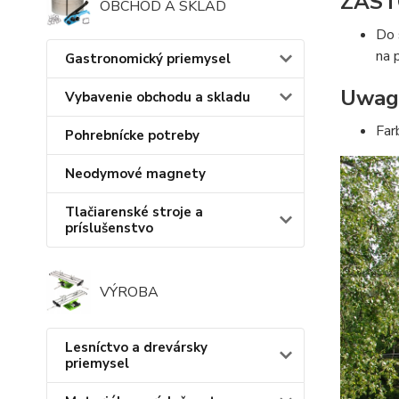
ZAST
OBCHOD A SKLAD
Do 
na 
Gastronomický priemysel
Uwag
Vybavenie obchodu a skladu
Far
Pohrebnícke potreby
Neodymové magnety
Tlačiarenské stroje a
príslušenstvo
VÝROBA
Lesníctvo a drevársky
priemysel