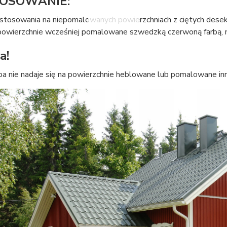
OSOWANIE:
stosowania na niepomalowanych powierzchniach z ciętych desek
powierzchnie wcześniej pomalowane szwedzką czerwoną farbą, m.i
a!
ba nie nadaje się na powierzchnie heblowane lub pomalowane inn