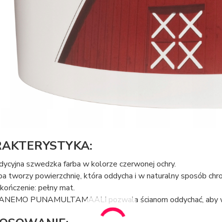
AKTERYSTYKA:
dycyjna szwedzka farba w kolorze czerwonej ochry.
ba tworzy powierzchnię, która oddycha i w naturalny sposób chr
ończenie: pełny mat.
NEMO PUNAMULTAMAALI pozwala ścianom oddychać, aby wilg