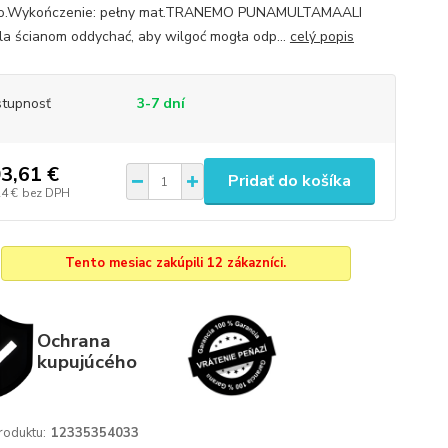
o.Wykończenie: pełny mat.TRANEMO PUNAMULTAMAALI
a ścianom oddychać, aby wilgoć mogła odp...
celý popis
tupnosť
3-7 dní
3,61 €
Pridať do košíka
24 €
bez DPH
Tento mesiac zakúpili 12 zákazníci.
Ochrana
kupujúcého
roduktu:
12335354033