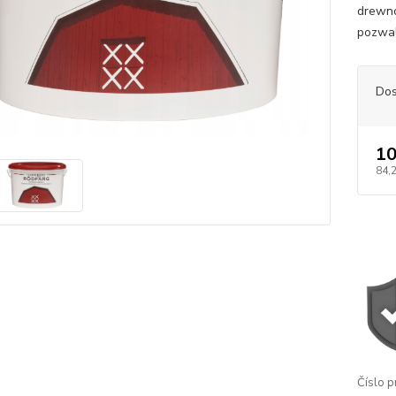
drewn
pozwal
Dos
10
84,
Číslo p