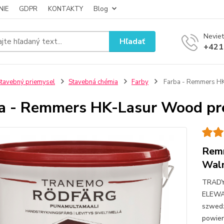
NIE
GDPR
KONTAKTY
Blog
Neviet
Hľadať
+421
tavebný priemysel
Stavebná chémia
Farby
Farba - Remmers HK
a - Remmers HK-Lasur Wood pre
Remm
Wal
TRAD
ELEWA
szwedz
powier