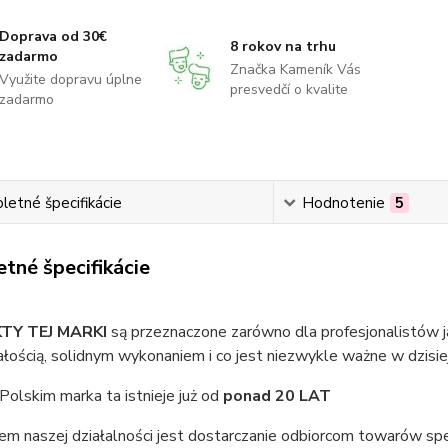
Doprava od 30€
8 rokov na trhu
zadarmo
Značka Kameník Vás
Využite dopravu úplne
presvedčí o kvalite
zadarmo
etné špecifikácie
Hodnotenie
5
tné špecifikácie
TY TEJ MARKI
są przeznaczone zarówno dla profesjonalistów ja
łością, solidnym wykonaniem i co jest niezwykle ważne w dzisi
Polskim marka ta istnieje już od
ponad 20 LAT
em naszej działalności jest dostarczanie odbiorcom towarów spe