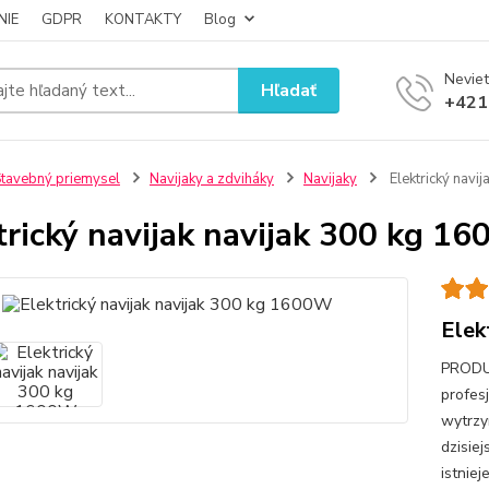
NIE
GDPR
KONTAKTY
Blog
Neviet
Hľadať
+421
tavebný priemysel
Navijaky a zdviháky
Navijaky
Elektrický navi
trický navijak navijak 300 kg 1
Elek
PRODU
profes
wytrzy
dzisie
istniej