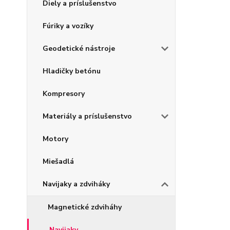
Diely a príslušenstvo
Fúriky a vozíky
Geodetické nástroje
Hladičky betónu
Kompresory
Materiály a príslušenstvo
Motory
Miešadlá
Navijaky a zdviháky
Magnetické zdviháhy
Navijaky