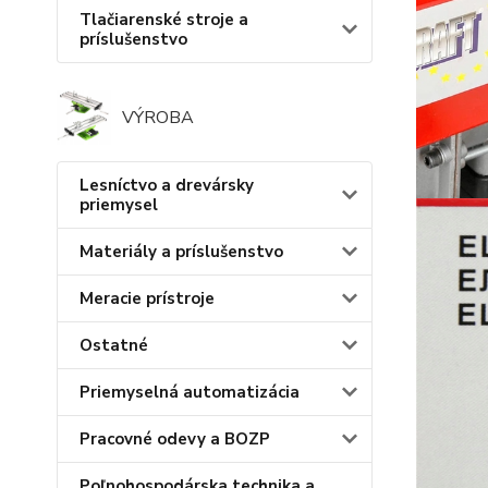
Tlačiarenské stroje a
príslušenstvo
VÝROBA
Lesníctvo a drevársky
priemysel
Materiály a príslušenstvo
Meracie prístroje
Ostatné
Priemyselná automatizácia
Pracovné odevy a BOZP
Poľnohospodárska technika a