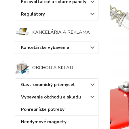
Fotovoltaické a solárne panely
Regulátory
KANCELÁRIA A REKLAMA
Kancelárske vybavenie
OBCHOD A SKLAD
Gastronomický priemysel
Vybavenie obchodu a skladu
Pohrebnícke potreby
Neodymové magnety