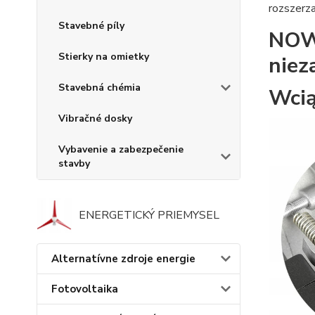
rozszerz
Stavebné píly
NOWA
Stierky na omietky
niez
Stavebná chémia
Wcią
Vibračné dosky
Vybavenie a zabezpečenie
stavby
ENERGETICKÝ PRIEMYSEL
Alternatívne zdroje energie
Fotovoltaika