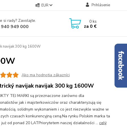
Prihlásenie
EUR
e si rady? Zavolajte.
0
ks
za
0 €
 940 949 000
jak navijak 300 kg 1600W
600W
Ako ma hodnotia zákazníci
trický navijak navijak 300 kg 1600W
KTY TEJ MARKI są przeznaczone zarówno dla
jonalistów jak i majsterkowiczów oraz charakteryzują się
małością, solidnym wykonaniem i co jest niezwykle ważne w
jszych czasach konkurencyjną ceną.Na rynku Polskim marka ta
e już od ponad 20 LATPriorytetem naszej działalności ...
celý