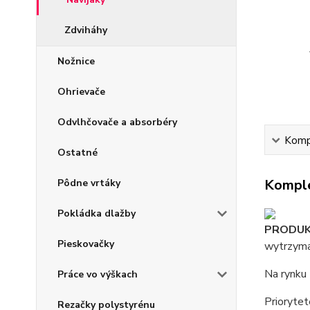
Zdviháhy
Nožnice
Ohrievače
Odvlhčovače a absorbéry
Kompl
Ostatné
Komple
Pôdne vrtáky
Pokládka dlažby
PRODUK
Pieskovačky
wytrzyma
Na rynku 
Práce vo výškach
Priorytet
Rezačky polystyrénu