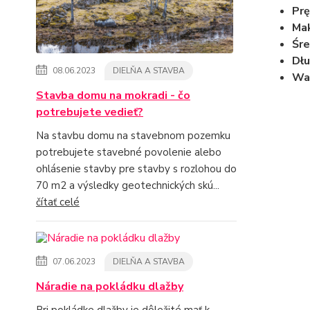
Prę
Mak
Śre
Dłu
08.06.2023
DIELŇA A STAVBA
Wa
Stavba domu na mokradi - čo
potrebujete vedieť?
Na stavbu domu na stavebnom pozemku
potrebujete stavebné povolenie alebo
ohlásenie stavby pre stavby s rozlohou do
70 m2 a výsledky geotechnických skú...
čítať celé
07.06.2023
DIELŇA A STAVBA
Náradie na pokládku dlažby