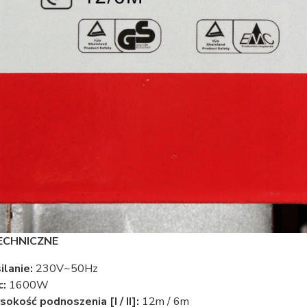
ECHNICZNE
ilanie:
230V~50Hz
c:
1600W
okość podnoszenia [I / II]:
12m / 6m