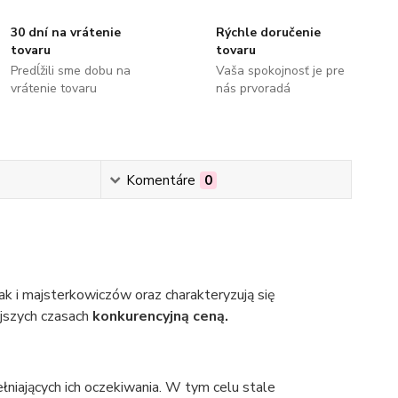
30 dní na vrátenie
Rýchle doručenie
tovaru
tovaru
Predĺžili sme dobu na
Vaša spokojnosť je pre
vrátenie tovaru
nás prvoradá
Komentáre
0
k i majsterkowiczów oraz charakteryzują się
ejszych czasach
konkurencyjną ceną.
łniających ich oczekiwania. W tym celu stale