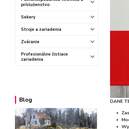
príslušenstvo
Sekery
Stroje a zariadenia
Zváranie
Profesionálne čistiace
zariadenia
Blog
DANE T
Zas
Mo
Wys