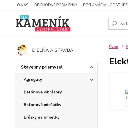
O NÁS
OBCHODNÉ PODMIENKY
REKLAMÁCIA - ODSTÚPE
Úvod
S
DIELŇA A STAVBA
Elek
Stavebný priemysel
Agregáty
Betónové vibrátory
Betónové miešačky
Brúsky na omietky