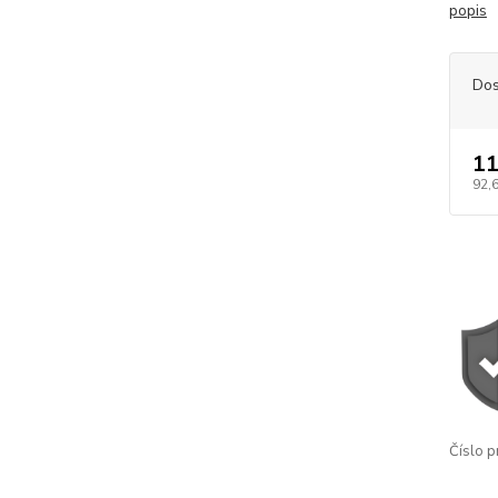
popis
Dos
11
92,
Číslo p