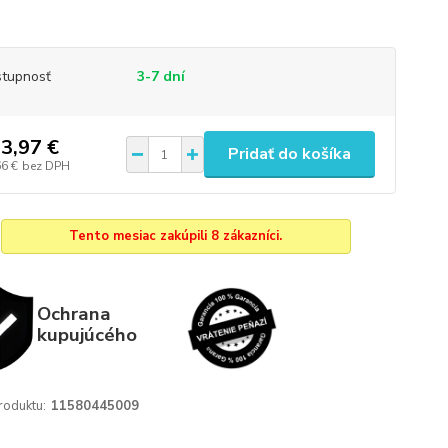
tupnosť
3-7 dní
3,97 €
Pridať do košíka
66 €
bez DPH
Tento mesiac zakúpili 8 zákazníci.
Ochrana
kupujúcého
roduktu:
11580445009