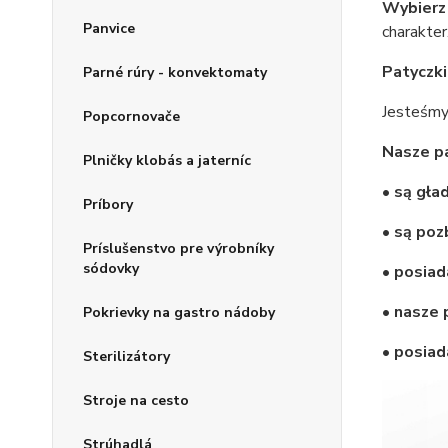
Wybierz
Panvice
charakter
Patyczki
Parné rúry - konvektomaty
Jesteśmy
Popcornovače
Nasze pa
Plničky klobás a jaterníc
• są gła
Príbory
• są poz
Príslušenstvo pre výrobníky
sódovky
• posia
• nasze 
Pokrievky na gastro nádoby
• posiad
Sterilizátory
Stroje na cesto
Strúhadlá