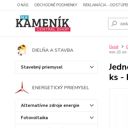
O NÁS
OBCHODNÉ PODMIENKY
REKLAMÁCIA - ODSTÚPE
Úvod
G
DIELŇA A STAVBA
mm 20 cm 
Jedn
Stavebný priemysel
ks -
ENERGETICKÝ PRIEMYSEL
Alternatívne zdroje energie
Fotovoltaika