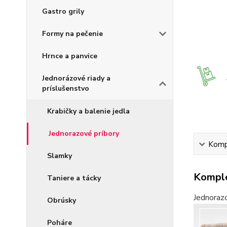
Gastro grily
Formy na pečenie
Hrnce a panvice
Jednorázové riady a
príslušenstvo
Krabičky a balenie jedla
Jednorazové príbory
Kompl
Slamky
Komple
Taniere a tácky
Jednorazo
Obrúsky
Poháre