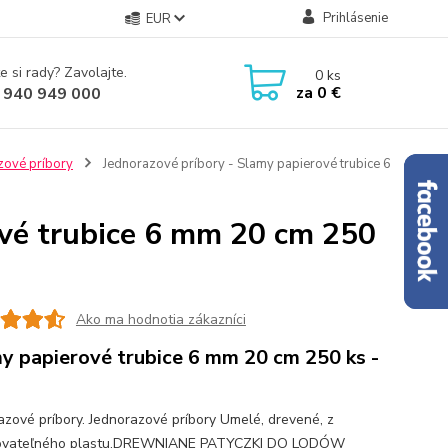
Prihlásenie
EUR
e si rady? Zavolajte.
0
ks
za
0 €
 940 949 000
zové príbory
Jednorazové príbory - Slamy papierové trubice 6
ové trubice 6 mm 20 cm 250
Ako ma hodnotia zákazníci
y papierové trubice 6 mm 20 cm 250 ks -
azové príbory. Jednorazové príbory Umelé, drevené, z
lovateľného plastu.DREWNIANE PATYCZKI DO LODÓW