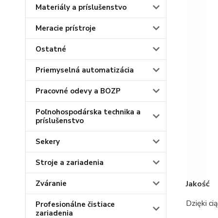
Materiály a príslušenstvo
Meracie prístroje
Ostatné
Priemyselná automatizácia
Pracovné odevy a BOZP
Poľnohospodárska technika a
príslušenstvo
Sekery
Stroje a zariadenia
Jakość
Zváranie
Dzięki ci
Profesionálne čistiace
zariadenia