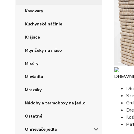
Kávovary
Kuchynské náčinie
Krájače
Mlynčeky na mäso
Mixéry
DREWNI
Miešadlá
Dłu
Mrazáky
Sze
Gru
Nádoby a termoboxy na jedlo
Dr
Ostatné
Ilo
Pat
Ohrievače jedla