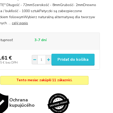
TE":Długość - 72mmSzerokość - 8mmGrubość- 2mmDrewno
za / bukIlość - 1000 sztukPatyczki są zabezpieczone
kiem foliowymWybierz naturalną alternatywę dla tworzyw
ych. ...
celý popis
tupnosť
3-7 dní
,61 €
Pridať do košíka
25 €
bez DPH
Tento mesiac zakúpili 11 zákazníci.
Ochrana
kupujúcého