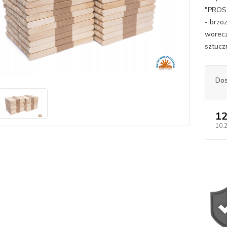
"PROS
- brzo
worecz
sztuczn
Dos
12
10,