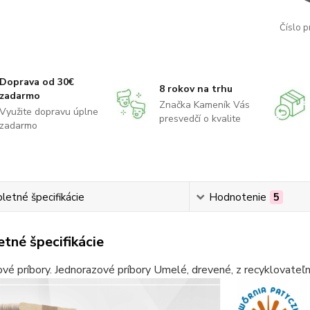
Číslo p
Doprava od 30€
8 rokov na trhu
zadarmo
Značka Kameník Vás
Využite dopravu úplne
presvedčí o kvalite
zadarmo
etné špecifikácie
Hodnotenie
5
tné špecifikácie
vé príbory. Jednorazové príbory Umelé, drevené, z recyklovateľ