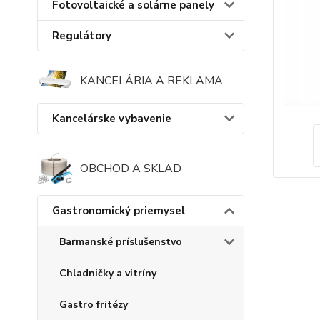
Fotovoltaické a solárne panely
Regulátory
KANCELÁRIA A REKLAMA
Kancelárske vybavenie
OBCHOD A SKLAD
Gastronomický priemysel
Barmanské príslušenstvo
Chladničky a vitríny
Gastro fritézy