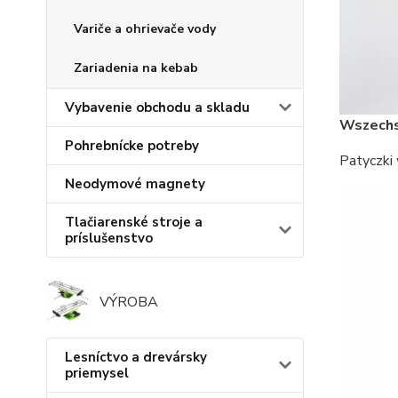
Variče a ohrievače vody
Zariadenia na kebab
Vybavenie obchodu a skladu
Wszechs
Pohrebnícke potreby
Patyczki
Neodymové magnety
Tlačiarenské stroje a
príslušenstvo
VÝROBA
Lesníctvo a drevársky
priemysel