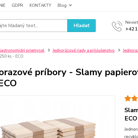
NIE
GDPR
KONTAKTY
Blog
Neviet
Hľadať
+421
astronomický priemysel
Jednorázové riady a príslušenstvo
Jednora
250 ks - ECO
orazové príbory - Slamy papier
 ECO
Slam
ECO
Jednor
recyk