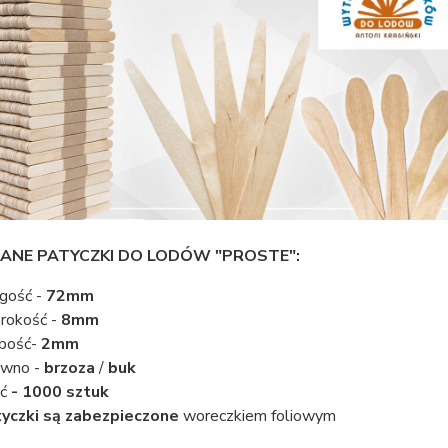
ANE PATYCZKI DO LODÓW "PROSTE":
gość -
72
mm
rokość -
8
mm
bość-
2
mm
ewno -
brzoza
/
buk
ść
- 1000 sztuk
yczki są zabezpieczone
woreczkiem foliowym