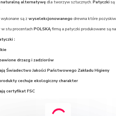
 naturalną alternatywę
dla tworzyw sztucznych.
Patyczki
są 
.
wykonane są z
wyselekcjonowanego
drewna które pozyskiwa
 w stu procentach
POLSKĄ
firmą a patyczki produkowane są na
tyczki :
dkie
bawione drzazg i zadziorów
dają Świadectwo Jakości Państwowego Zakładu Higieny
produkty cechuje ekologiczny charakter
ają certyfikat FSC