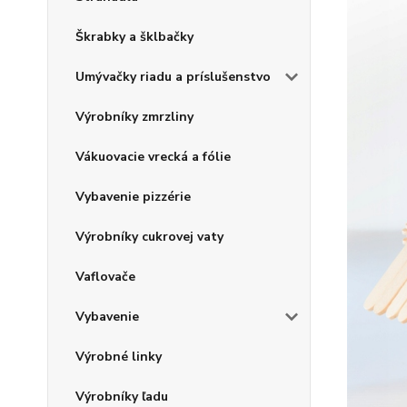
Škrabky a šklbačky
Umývačky riadu a príslušenstvo
Výrobníky zmrzliny
Vákuovacie vrecká a fólie
Vybavenie pizzérie
Výrobníky cukrovej vaty
Vaflovače
Vybavenie
Výrobné linky
Výrobníky ľadu